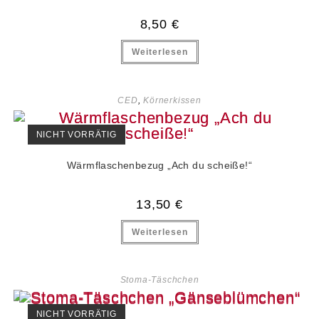
8,50
€
Weiterlesen
CED
,
Körnerkissen
NICHT VORRÄTIG
Wärmflaschenbezug „Ach du scheiße!“
13,50
€
Weiterlesen
Stoma-Täschchen
NICHT VORRÄTIG