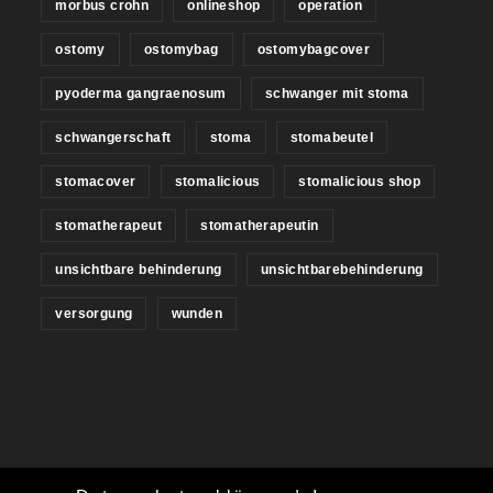
morbus crohn
onlineshop
operation
ostomy
ostomybag
ostomybagcover
pyoderma gangraenosum
schwanger mit stoma
schwangerschaft
stoma
stomabeutel
stomacover
stomalicious
stomalicious shop
stomatherapeut
stomatherapeutin
unsichtbare behinderung
unsichtbarebehinderung
versorgung
wunden