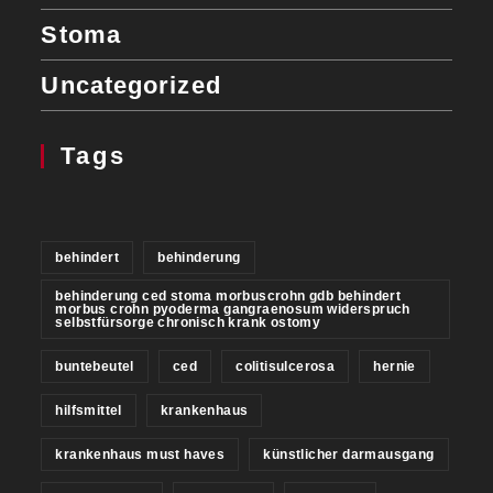
Stoma
Uncategorized
Tags
behindert
behinderung
behinderung ced stoma morbuscrohn gdb behindert
morbus crohn pyoderma gangraenosum widerspruch
selbstfürsorge chronisch krank ostomy
buntebeutel
ced
colitisulcerosa
hernie
hilfsmittel
krankenhaus
krankenhaus must haves
künstlicher darmausgang