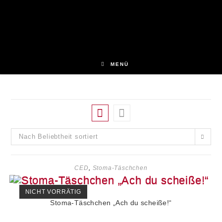
Zum
Inhalt
springen
MENÜ
Nach Beliebtheit sortiert
CED
,
Stoma-Täschchen
NICHT VORRÄTIG
Stoma-Täschchen „Ach du scheiße!“