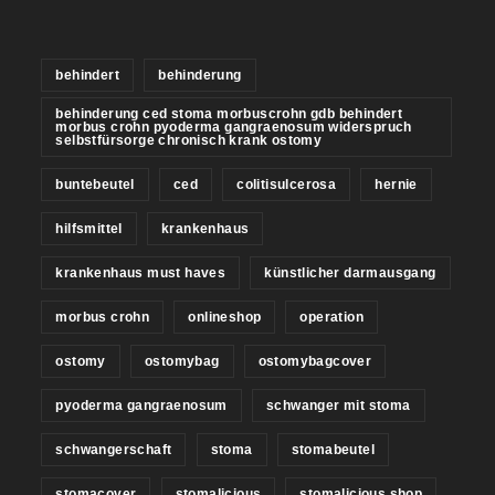
behindert
behinderung
behinderung ced stoma morbuscrohn gdb behindert
morbus crohn pyoderma gangraenosum widerspruch
selbstfürsorge chronisch krank ostomy
buntebeutel
ced
colitisulcerosa
hernie
hilfsmittel
krankenhaus
krankenhaus must haves
künstlicher darmausgang
morbus crohn
onlineshop
operation
ostomy
ostomybag
ostomybagcover
pyoderma gangraenosum
schwanger mit stoma
schwangerschaft
stoma
stomabeutel
stomacover
stomalicious
stomalicious shop