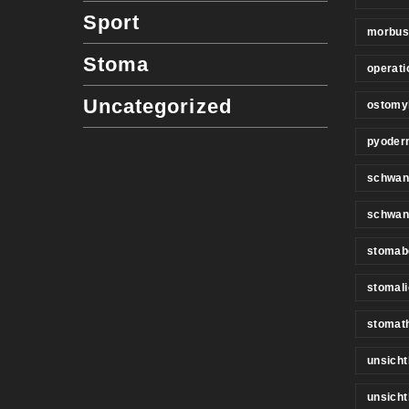
Sport
morbus
Stoma
operati
Uncategorized
ostomy
pyoder
schwan
schwan
stomab
stomali
stomat
unsicht
unsich