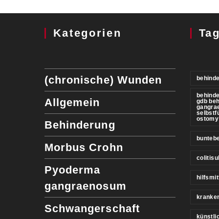
Kategorien
Ta
(chronische) Wunden
behinde
behind
Allgemein
gdb be
gangra
selbstf
ostomy
Behinderung
buntebe
Morbus Crohn
colitis
Pyoderma
hilfsmit
gangraenosum
kranke
Schwangerschaft
künstl