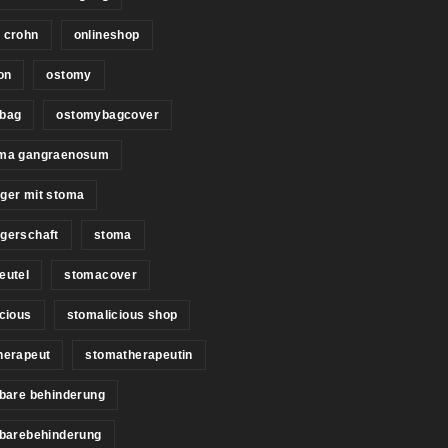
 crohn
onlineshop
on
ostomy
bag
ostomybagcover
ma gangraenosum
ger mit stoma
gerschaft
stoma
eutel
stomacover
cious
stomalicious shop
herapeut
stomatherapeutin
bare behinderung
tbarebehinderung