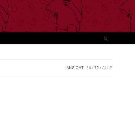
ANSICHT:
36
72
ALLE