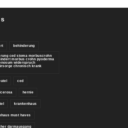
gs
rt
behinderung
erung ced stoma morbuscrohn
hindert morbus crohn pyoderma
enosum widerspruch
ürsorge chronisch krank
utel
ced
ulcerosa
hernie
tel
krankenhaus
nhaus must haves
icher darmausgang