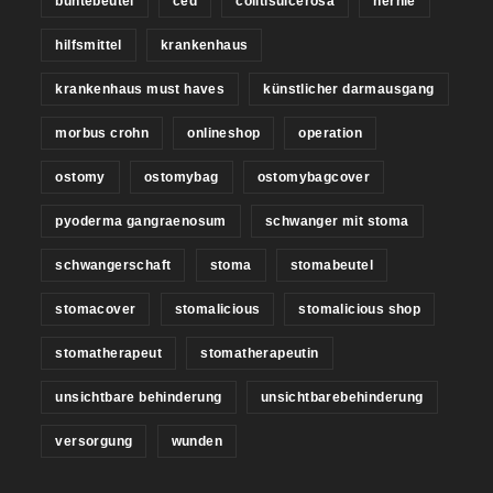
buntebeutel
ced
colitisulcerosa
hernie
hilfsmittel
krankenhaus
krankenhaus must haves
künstlicher darmausgang
morbus crohn
onlineshop
operation
ostomy
ostomybag
ostomybagcover
pyoderma gangraenosum
schwanger mit stoma
schwangerschaft
stoma
stomabeutel
stomacover
stomalicious
stomalicious shop
stomatherapeut
stomatherapeutin
unsichtbare behinderung
unsichtbarebehinderung
versorgung
wunden