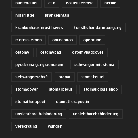
buntebeutel
ced
colitisulcerosa
hernie
hilfsmittel
krankenhaus
krankenhaus must haves
künstlicher darmausgang
morbus crohn
onlineshop
operation
ostomy
ostomybag
ostomybagcover
pyoderma gangraenosum
schwanger mit stoma
schwangerschaft
stoma
stomabeutel
stomacover
stomalicious
stomalicious shop
stomatherapeut
stomatherapeutin
unsichtbare behinderung
unsichtbarebehinderung
versorgung
wunden