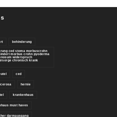
gs
rt
behinderung
erung ced stoma morbuscrohn
hindert morbus crohn pyoderma
enosum widerspruch
ürsorge chronisch krank
utel
ced
ulcerosa
hernie
tel
krankenhaus
nhaus must haves
icher darmausgang