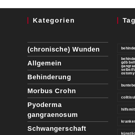
Kategorien
Ta
(chronische) Wunden
behinde
behind
Allgemein
gdb be
gangra
selbstf
ostomy
Behinderung
buntebe
Morbus Crohn
colitis
Pyoderma
hilfsmit
gangraenosum
kranke
Schwangerschaft
künstl