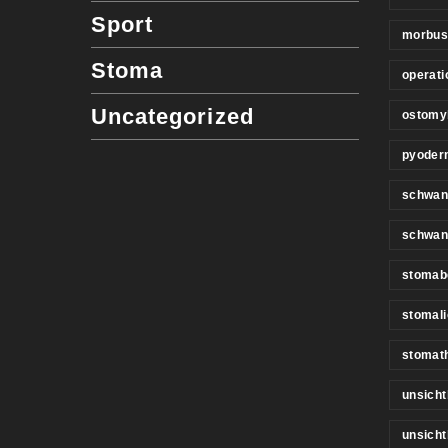
Sport
morbus
Stoma
operati
Uncategorized
ostomy
pyoder
schwan
schwan
stomab
stomali
stomat
unsicht
unsich