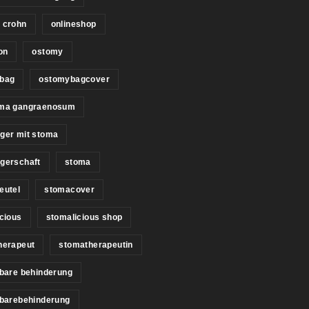
 crohn
onlineshop
on
ostomy
bag
ostomybagcover
ma gangraenosum
ger mit stoma
gerschaft
stoma
eutel
stomacover
cious
stomalicious shop
herapeut
stomatherapeutin
bare behinderung
tbarebehinderung