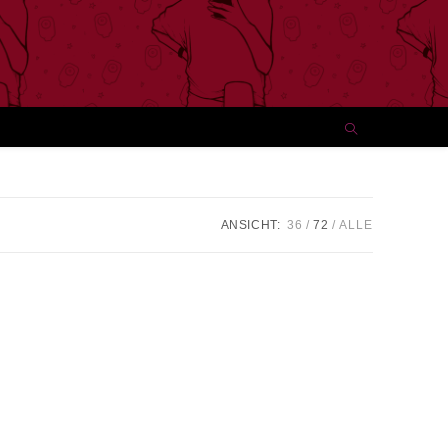
ANSICHT:
36
72
ALLE