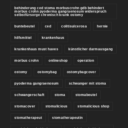
behinderung ced stoma morbuscrohn gdb behindert
morbus crohn pyoderma gangraenosum widerspruch
selbstfürsorge chronisch krank ostomy
buntebeutel
ced
colitisulcerosa
hernie
hilfsmittel
krankenhaus
krankenhaus must haves
künstlicher darmausgang
morbus crohn
onlineshop
operation
ostomy
ostomybag
ostomybagcover
pyoderma gangraenosum
schwanger mit stoma
schwangerschaft
stoma
stomabeutel
stomacover
stomalicious
stomalicious shop
stomatherapeut
stomatherapeutin