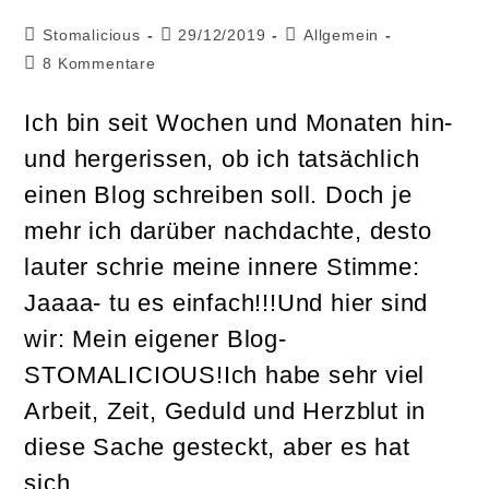
Beitrags-
Beitrag
Beitrags-
Stomalicious
29/12/2019
Allgemein
Autor:
veröffentlicht:
Kategorie:
Beitrags-
8 Kommentare
Kommentare:
Ich bin seit Wochen und Monaten hin-
und hergerissen, ob ich tatsächlich
einen Blog schreiben soll. Doch je
mehr ich darüber nachdachte, desto
lauter schrie meine innere Stimme:
Jaaaa- tu es einfach!!!Und hier sind
wir: Mein eigener Blog-
STOMALICIOUS!Ich habe sehr viel
Arbeit, Zeit, Geduld und Herzblut in
diese Sache gesteckt, aber es hat
sich…