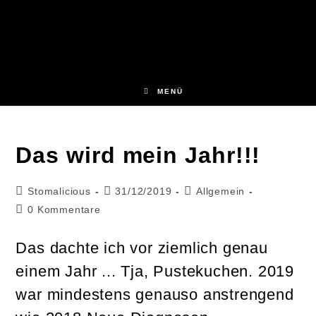
Zum
Inhalt
springen
MENÜ
Das wird mein Jahr!!!
Beitrags-
Beitrag
Beitrags-
Stomalicious
31/12/2019
Allgemein
Autor:
veröffentlicht:
Kategorie:
Beitrags-
0 Kommentare
Kommentare:
Das dachte ich vor ziemlich genau
einem Jahr ... Tja, Pustekuchen. 2019
war mindestens genauso anstrengend