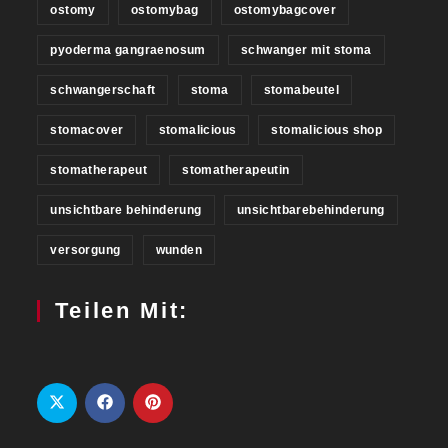
ostomy
ostomybag
ostomybagcover
pyoderma gangraenosum
schwanger mit stoma
schwangerschaft
stoma
stomabeutel
stomacover
stomalicious
stomalicious shop
stomatherapeut
stomatherapeutin
unsichtbare behinderung
unsichtbarebehinderung
versorgung
wunden
Teilen Mit: