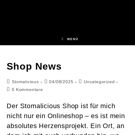
Zum
Inhalt
springen
MENÜ
Shop News
Beitrags-
Beitrag
Beitrags-
Stomalicious
04/08/2025
Uncategorized
Autor:
veröffentlicht:
Kategorie:
Beitrags-
0 Kommentare
Kommentare:
Der Stomalicious Shop ist für mich
nicht nur ein Onlineshop – es ist mein
absolutes Herzensprojekt. Ein Ort, an