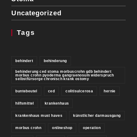
Uncategorized
Tags
behindert
behinderung
behinderung ced stoma morbuscrohn gdb behindert
morbus crohn pyoderma gangraenosum widerspruch
selbstfürsorge chronisch krank ostomy
buntebeutel
ced
colitisulcerosa
hernie
hilfsmittel
krankenhaus
krankenhaus must haves
künstlicher darmausgang
morbus crohn
onlineshop
operation