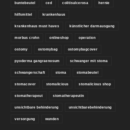
buntebeutel
ced
colitisulcerosa
hernie
hilfsmittel
krankenhaus
krankenhaus must haves
künstlicher darmausgang
morbus crohn
onlineshop
operation
ostomy
ostomybag
ostomybagcover
pyoderma gangraenosum
schwanger mit stoma
schwangerschaft
stoma
stomabeutel
stomacover
stomalicious
stomalicious shop
stomatherapeut
stomatherapeutin
unsichtbare behinderung
unsichtbarebehinderung
versorgung
wunden