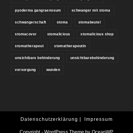
pyoderma gangraenosum
schwanger mit stoma
schwangerschaft
stoma
stomabeutel
stomacover
stomalicious
stomalicious shop
stomatherapeut
stomatherapeutin
unsichtbare behinderung
unsichtbarebehinderung
versorgung
wunden
Datenschutzerklärung
Impressum
Copyright - WordPress Theme by OceanWP