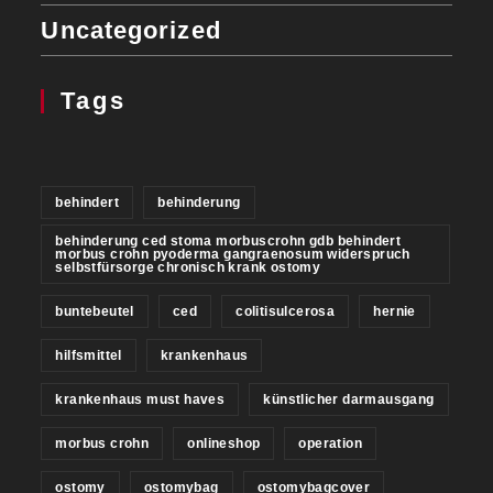
Uncategorized
Tags
behindert
behinderung
behinderung ced stoma morbuscrohn gdb behindert
morbus crohn pyoderma gangraenosum widerspruch
selbstfürsorge chronisch krank ostomy
buntebeutel
ced
colitisulcerosa
hernie
hilfsmittel
krankenhaus
krankenhaus must haves
künstlicher darmausgang
morbus crohn
onlineshop
operation
ostomy
ostomybag
ostomybagcover