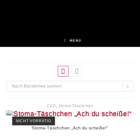
Zum
Inhalt
springen
MENÜ
Nach Beliebtheit sortiert
CED
,
Stoma-Täschchen
NICHT VORRÄTIG
Stoma-Täschchen „Ach du scheiße!“