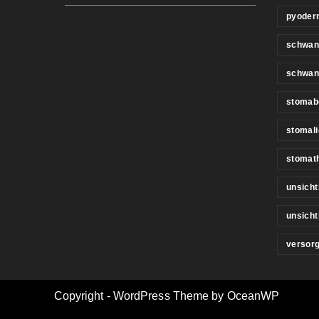
pyoder
schwan
schwan
stomab
stomali
stomat
unsicht
unsich
versor
Copyright - WordPress Theme by OceanWP