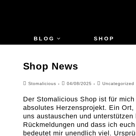
Zum
Inhalt
springen
BLOG
SHOP
Shop News
Beitrags-
Beitrag
Beitrags-
Stomalicious
04/08/2025
Uncategorized
Autor:
veröffentlicht:
Kategorie:
Der Stomalicious Shop ist für mich 
absolutes Herzensprojekt. Ein Ort,
uns austauschen und unterstützen 
Rückmeldungen und dass ich euch e
bedeutet mir unendlich viel. Urspr