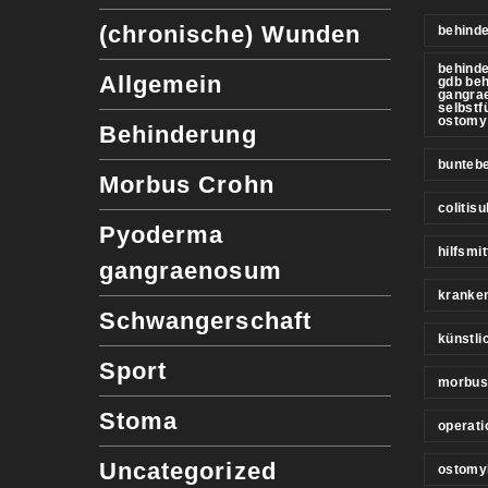
(chronische) Wunden
behinde
behind
Allgemein
gdb be
gangra
selbstf
ostomy
Behinderung
buntebe
Morbus Crohn
colitis
Pyoderma
hilfsmit
gangraenosum
kranke
Schwangerschaft
künstl
Sport
morbus
Stoma
operati
Uncategorized
ostomy