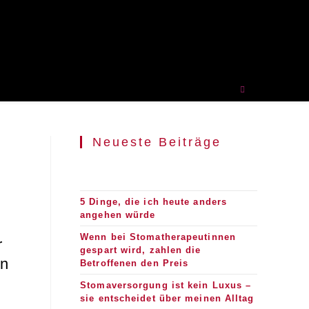
Neueste Beiträge
5 Dinge, die ich heute anders
angehen würde
Wenn bei Stomatherapeutinnen
r
gespart wird, zahlen die
en
Betroffenen den Preis
Stomaversorgung ist kein Luxus –
sie entscheidet über meinen Alltag