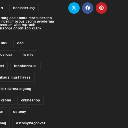
rt
behinderung
erung ced stoma morbuscrohn
hindert morbus crohn pyoderma
enosum widerspruch
ürsorge chronisch krank
utel
ced
ulcerosa
hernie
tel
krankenhaus
nhaus must haves
icher darmausgang
 crohn
onlineshop
on
ostomy
bag
ostomybagcover