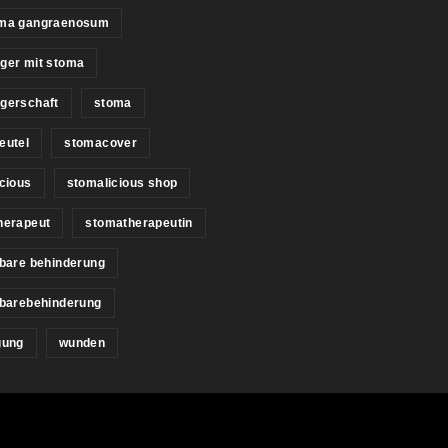
ma gangraenosum
ger mit stoma
gerschaft
stoma
eutel
stomacover
cious
stomalicious shop
herapeut
stomatherapeutin
bare behinderung
tbarebehinderung
gung
wunden