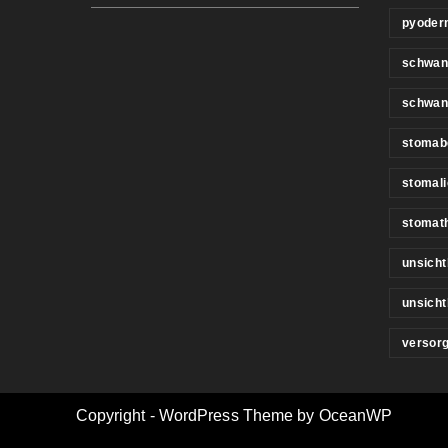
pyoder
schwan
schwan
stomab
stomali
stomat
unsicht
unsich
versor
Copyright - WordPress Theme by OceanWP