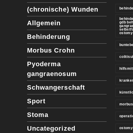
(chronische) Wunden
behinde
behind
Allgemein
gdb be
gangra
selbstf
ostomy
Behinderung
buntebe
Morbus Crohn
colitis
Pyoderma
hilfsmit
gangraenosum
kranke
Schwangerschaft
künstl
Sport
morbus
Stoma
operati
Uncategorized
ostomy