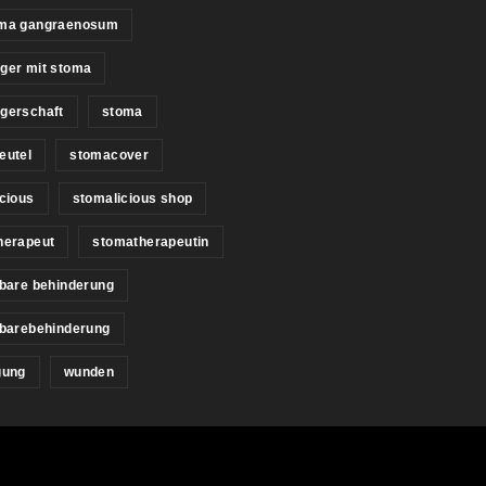
ma gangraenosum
ger mit stoma
gerschaft
stoma
eutel
stomacover
cious
stomalicious shop
herapeut
stomatherapeutin
bare behinderung
tbarebehinderung
gung
wunden