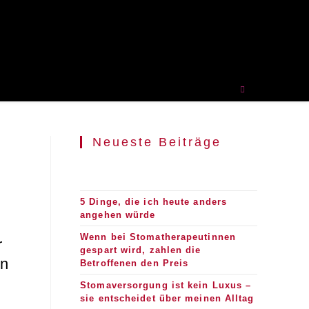
Neueste Beiträge
5 Dinge, die ich heute anders
angehen würde
Wenn bei Stomatherapeutinnen
r
gespart wird, zahlen die
en
Betroffenen den Preis
Stomaversorgung ist kein Luxus –
sie entscheidet über meinen Alltag