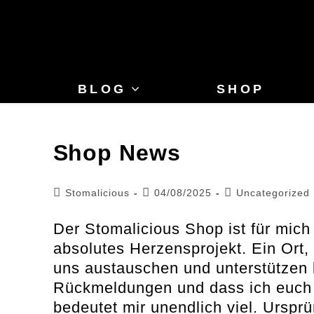
Zum
Inhalt
springen
BLOG
SHOP
Shop News
Beitrags-
Beitrag
Beitrags-
Stomalicious
04/08/2025
Uncategorized
Autor:
veröffentlicht:
Kategorie:
Der Stomalicious Shop ist für mich 
absolutes Herzensprojekt. Ein Ort,
uns austauschen und unterstützen 
Rückmeldungen und dass ich euch e
bedeutet mir unendlich viel. Urspr