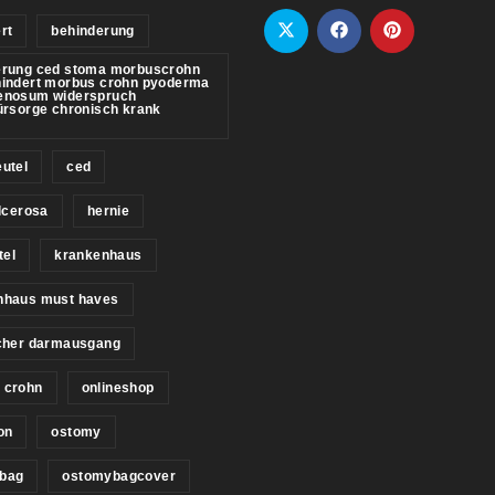
rt
behinderung
erung ced stoma morbuscrohn
hindert morbus crohn pyoderma
enosum widerspruch
ürsorge chronisch krank
utel
ced
ulcerosa
hernie
tel
krankenhaus
nhaus must haves
icher darmausgang
 crohn
onlineshop
on
ostomy
bag
ostomybagcover