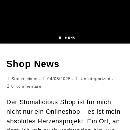
Zum
Inhalt
springen
MENÜ
Shop News
Beitrags-
Beitrag
Beitrags-
Stomalicious
04/08/2025
Uncategorized
Autor:
veröffentlicht:
Kategorie:
Beitrags-
0 Kommentare
Kommentare:
Der Stomalicious Shop ist für mich
nicht nur ein Onlineshop – es ist mein
absolutes Herzensprojekt. Ein Ort, an