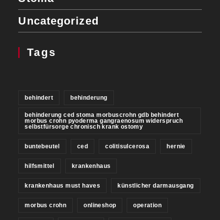
Uncategorized
Tags
behindert
behinderung
behinderung ced stoma morbuscrohn gdb behindert
morbus crohn pyoderma gangraenosum widerspruch
selbstfürsorge chronisch krank ostomy
buntebeutel
ced
colitisulcerosa
hernie
hilfsmittel
krankenhaus
krankenhaus must haves
künstlicher darmausgang
morbus crohn
onlineshop
operation