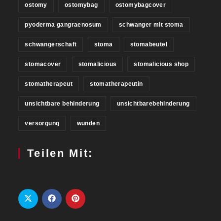
ostomy
ostomybag
ostomybagcover
pyoderma gangraenosum
schwanger mit stoma
schwangerschaft
stoma
stomabeutel
stomacover
stomalicious
stomalicious shop
stomatherapeut
stomatherapeutin
unsichtbare behinderung
unsichtbarebehinderung
versorgung
wunden
Teilen Mit: