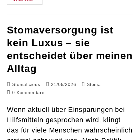
Bei
Stomatherapeutinnen
Gespart
Wird,
Zahlen
Die
Stomaversorgung ist
Betroffenen
Den
Preis
kein Luxus – sie
entscheidet über meinen
Alltag
Beitrags-
Beitrag
Beitrags-
Stomalicious
21/05/2026
Stoma
Autor:
veröffentlicht:
Kategorie:
Beitrags-
0 Kommentare
Kommentare:
Wenn aktuell über Einsparungen bei
Hilfsmitteln gesprochen wird, klingt
das für viele Menschen wahrscheinlich