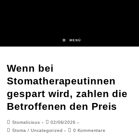
Zum
Inhalt
springen
MENÜ
Wenn bei
Stomatherapeutinnen
gespart wird, zahlen die
Betroffenen den Preis
Beitrags-
Beitrag
Stomalicious
02/06/2026
Autor:
veröffentlicht:
Beitrags-
Beitrags-
Stoma
/
Uncategorized
0 Kommentare
Kategorie:
Kommentare: