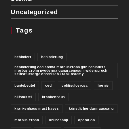
Uncategorized
Tags
behindert
behinderung
behinderung ced stoma morbuscrohn gdb behindert
morbus crohn pyoderma gangraenosum widerspruch
selbstfürsorge chronisch krank ostomy
buntebeutel
ced
colitisulcerosa
hernie
hilfsmittel
krankenhaus
krankenhaus must haves
künstlicher darmausgang
morbus crohn
onlineshop
operation