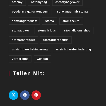
ostomy
ostomybag
ostomybagcover
pyoderma gangraenosum
schwanger mit stoma
schwangerschaft
stoma
stomabeutel
stomacover
stomalicious
stomalicious shop
stomatherapeut
stomatherapeutin
unsichtbare behinderung
unsichtbarebehinderung
versorgung
wunden
Teilen Mit: