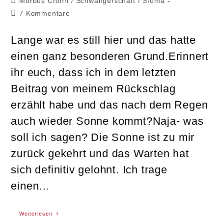
Beitrags-
Morbus Crohn
/
Schwangerschaft
/
Stoma
Kategorie:
Beitrags-
7 Kommentare
Kommentare:
Lange war es still hier und das hatte
einen ganz besonderen Grund.Erinnert
ihr euch, dass ich in dem letzten
Beitrag von meinem Rückschlag
erzählt habe und das nach dem Regen
auch wieder Sonne kommt?Naja- was
soll ich sagen? Die Sonne ist zu mir
zurück gekehrt und das Warten hat
sich definitiv gelohnt. Ich trage
einen…
Neuigkeiten
Weiterlesen