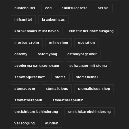
buntebeutel
ced
colitisulcerosa
hernie
hilfsmittel
krankenhaus
krankenhaus must haves
künstlicher darmausgang
morbus crohn
onlineshop
operation
ostomy
ostomybag
ostomybagcover
pyoderma gangraenosum
schwanger mit stoma
schwangerschaft
stoma
stomabeutel
stomacover
stomalicious
stomalicious shop
stomatherapeut
stomatherapeutin
unsichtbare behinderung
unsichtbarebehinderung
versorgung
wunden