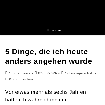
Zum
Inhalt
springen
MENÜ
5 Dinge, die ich heute
anders angehen würde
Beitrags-
Beitrag
Beitrags-
Stomalicious
02/08/2026
Schwangerschaft
Autor:
veröffentlicht:
Kategorie:
Beitrags-
0 Kommentare
Kommentare:
Vor etwas mehr als sechs Jahren
hatte ich während meiner