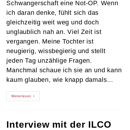
Schwangerschaft eine Not-OP. Wenn
ich daran denke, fühlt sich das
gleichzeitig weit weg und doch
unglaublich nah an. Viel Zeit ist
vergangen. Meine Tochter ist
neugierig, wissbegierig und stellt
jeden Tag unzählige Fragen.
Manchmal schaue ich sie an und kann
kaum glauben, wie knapp damals…
5
Weiterlesen
Dinge,
Die
Ich
Heute
Anders
Angehen
Interview mit der ILCO
Würde