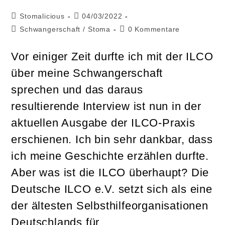
Beitrags-
Beitrag
Stomalicious
04/03/2022
Autor:
veröffentlicht:
Beitrags-
Beitrags-
Schwangerschaft
/
Stoma
0 Kommentare
Kategorie:
Kommentare:
Vor einiger Zeit durfte ich mit der ILCO
über meine Schwangerschaft
sprechen und das daraus
resultierende Interview ist nun in der
aktuellen Ausgabe der ILCO-Praxis
erschienen. Ich bin sehr dankbar, dass
ich meine Geschichte erzählen durfte.
Aber was ist die ILCO überhaupt? Die
Deutsche ILCO e.V. setzt sich als eine
der ältesten Selbsthilfeorganisationen
Deutschlands für…