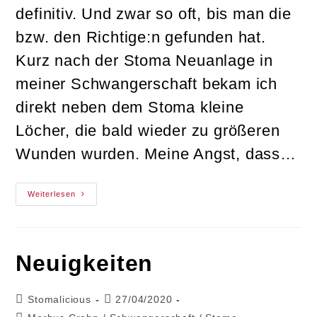
definitiv. Und zwar so oft, bis man die
bzw. den Richtige:n gefunden hat.
Kurz nach der Stoma Neuanlage in
meiner Schwangerschaft bekam ich
direkt neben dem Stoma kleine
Löcher, die bald wieder zu größeren
Wunden wurden. Meine Angst, dass…
Wie
Weiterlesen
Wichtig
Ist
Eine
Stomatherapeutin?
Neuigkeiten
Beitrags-
Beitrag
Stomalicious
27/04/2020
Autor:
veröffentlicht: