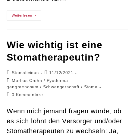
Interview
Weiterlesen
Mit
Der
ILCO
Wie wichtig ist eine
Stomatherapeutin?
Beitrags-
Beitrag
Stomalicious
11/12/2021
Autor:
veröffentlicht:
Beitrags-
Morbus Crohn
/
Pyoderma
Kategorie:
gangraenosum
/
Schwangerschaft
/
Stoma
Beitrags-
0 Kommentare
Kommentare:
Wenn mich jemand fragen würde, ob
es sich lohnt den Versorger und/oder
Stomatherapeuten zu wechseln: Ja,