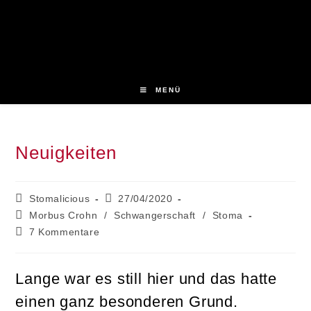
Zum
Inhalt
springen
MENÜ
Neuigkeiten
Beitrags-
Beitrag
Stomalicious
27/04/2020
Autor:
veröffentlicht:
Beitrags-
Morbus Crohn
/
Schwangerschaft
/
Stoma
Kategorie:
Beitrags-
7 Kommentare
Kommentare:
Lange war es still hier und das hatte
einen ganz besonderen Grund.