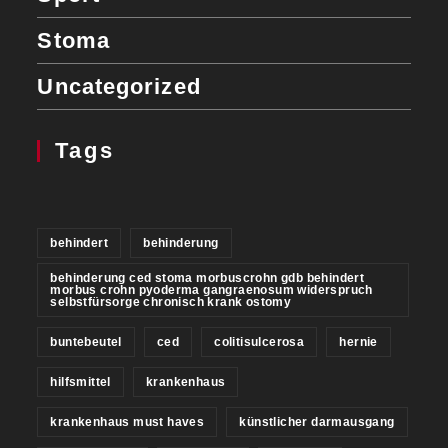
Stoma
Uncategorized
Tags
behindert
behinderung
behinderung ced stoma morbuscrohn gdb behindert
morbus crohn pyoderma gangraenosum widerspruch
selbstfürsorge chronisch krank ostomy
buntebeutel
ced
colitisulcerosa
hernie
hilfsmittel
krankenhaus
krankenhaus must haves
künstlicher darmausgang