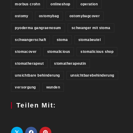
morbus crohn
onlineshop
operation
ostomy
ostomybag
ostomybagcover
pyoderma gangraenosum
schwanger mit stoma
schwangerschaft
stoma
stomabeutel
stomacover
stomalicious
stomalicious shop
stomatherapeut
stomatherapeutin
unsichtbare behinderung
unsichtbarebehinderung
versorgung
wunden
Teilen Mit: