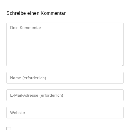
Schreibe einen Kommentar
Kommentar
Gib
deinen
Namen
Gib
oder
deine
Benutzernamen
E-
zum
Gib
Mail-
Kommentieren
deine
Adresse
ein
Website-
zum
URL
Kommentieren