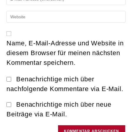
deine
Benutzernamen
E-
zum
Gib
Mail-
Kommentieren
deine
Adresse
ein
Website-
zum
URL
Kommentieren
ein
ein
Name, E-Mail-Adresse und Website in
(optional)
diesem Browser für meinen nächsten
Kommentar speichern.
Benachrichtige mich über
nachfolgende Kommentare via E-Mail.
Benachrichtige mich über neue
Beiträge via E-Mail.