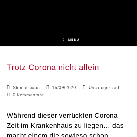
Zum
Inhalt
springen
MENÜ
Trotz Corona nicht allein
Beitrags-
Beitrag
Beitrags-
Stomalicious
15/09/2020
Uncategorized
Autor:
veröffentlicht:
Kategorie:
Beitrags-
0 Kommentare
Kommentare:
Während dieser verrückten Corona
Zeit im Krankenhaus zu liegen… das
macht einem die sowieso schon