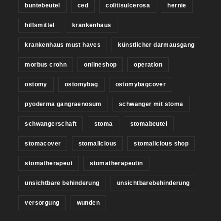
buntebeutel
ced
colitisulcerosa
hernie
hilfsmittel
krankenhaus
krankenhaus must haves
künstlicher darmausgang
morbus crohn
onlineshop
operation
ostomy
ostomybag
ostomybagcover
pyoderma gangraenosum
schwanger mit stoma
schwangerschaft
stoma
stomabeutel
stomacover
stomalicious
stomalicious shop
stomatherapeut
stomatherapeutin
unsichtbare behinderung
unsichtbarebehinderung
versorgung
wunden