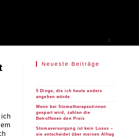
Neueste Beiträge
t
5 Dinge, die ich heute anders
angehen würde
Wenn bei Stomatherapeutinnen
gespart wird, zahlen die
 ich
Betroffenen den Preis
nem
Stomaversorgung ist kein Luxus –
ch
sie entscheidet über meinen Alltag