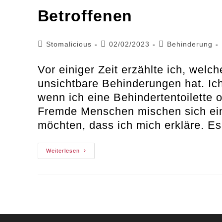
Betroffenen
Beitrags-
Beitrag
Beitrags-
Stomalicious
02/02/2023
Behinderung
Autor:
veröffentlicht:
Kategorie:
Vor einiger Zeit erzählte ich, welc
unsichtbare Behinderungen hat. Ich
wenn ich eine Behindertentoilette 
Fremde Menschen mischen sich ein 
möchten, dass ich mich erkläre. Es
Unsichtbar
Weiterlesen
Behindert
–
Persönliche
Geschichten
Von
Betroffenen