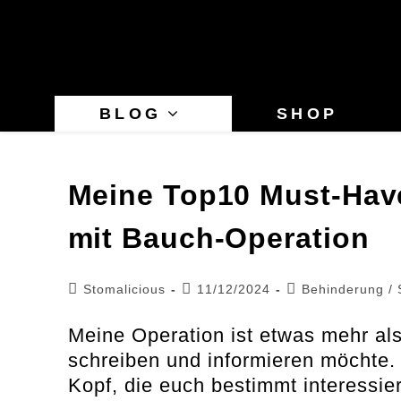
Zum
Inhalt
springen
BLOG
SHOP
Meine Top10 Must-Haves
mit Bauch-Operation
Beitrags-
Beitrag
Beitrags-
Stomalicious
11/12/2024
Behinderung
/
Autor:
veröffentlicht:
Kategorie:
Meine Operation ist etwas mehr als
schreiben und informieren möchte.
Kopf, die euch bestimmt interessier