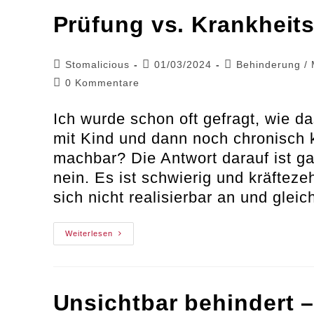
Neues
Glück?
Prüfung vs. Krankheit
Beitrags-
Beitrag
Beitrags-
Stomalicious
01/03/2024
Behinderung
/
Autor:
veröffentlicht:
Kategorie:
Beitrags-
0 Kommentare
Kommentare:
Ich wurde schon oft gefragt, wie d
mit Kind und dann noch chronisch 
machbar? Die Antwort darauf ist ga
nein. Es ist schwierig und kräfteze
sich nicht realisierbar an und glei
Prüfung
Weiterlesen
Vs.
Krankheitswelle
Unsichtbar behindert 