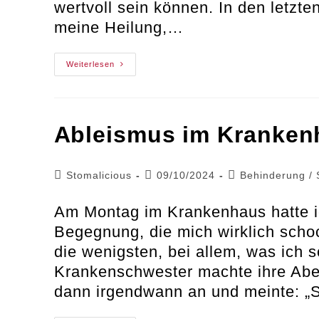
wertvoll sein können. In den letzte
meine Heilung,…
Meine
Weiterlesen
Top10
Must-
Haves
Für
Einen
Klinikaufenthalt
Ableismus im Kranken
Mit
Bauch-
Operation
Beitrags-
Beitrag
Beitrags-
Stomalicious
09/10/2024
Behinderung
/
Autor:
veröffentlicht:
Kategorie:
Am Montag im Krankenhaus hatte i
Begegnung, die mich wirklich schoc
die wenigsten, bei allem, was ich 
Krankenschwester machte ihre Aben
dann irgendwann an und meinte: „