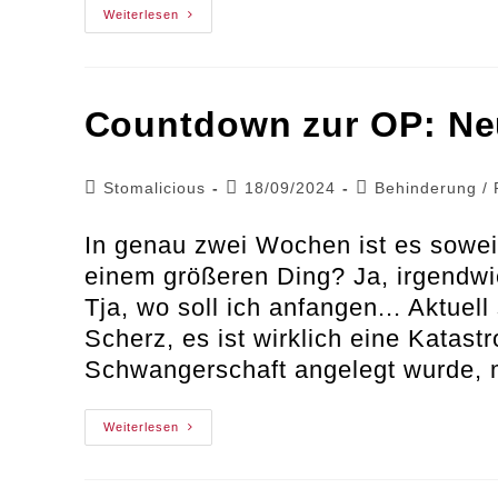
Ableismus
Weiterlesen
Im
Krankenhaus
Countdown zur OP: Ne
Beitrags-
Beitrag
Beitrags-
Stomalicious
18/09/2024
Behinderung
/
Autor:
veröffentlicht:
Kategorie:
In genau zwei Wochen ist es sowei
einem größeren Ding? Ja, irgendw
Tja, wo soll ich anfangen... Aktuel
Scherz, es ist wirklich eine Katas
Schwangerschaft angelegt wurde,
Countdown
Weiterlesen
Zur
OP:
Neues
Stoma,