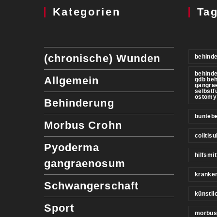
Kategorien
Ta
(chronische) Wunden
behinde
behind
Allgemein
gdb be
gangra
selbstf
ostomy
Behinderung
buntebe
Morbus Crohn
colitis
Pyoderma
hilfsmit
gangraenosum
kranke
Schwangerschaft
künstl
Sport
morbus