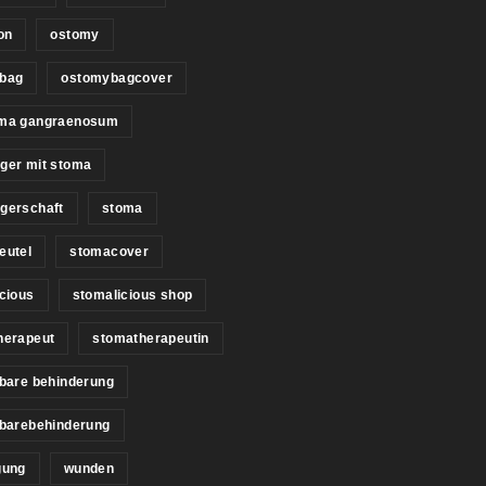
on
ostomy
bag
ostomybagcover
ma gangraenosum
ger mit stoma
gerschaft
stoma
eutel
stomacover
cious
stomalicious shop
herapeut
stomatherapeutin
bare behinderung
tbarebehinderung
gung
wunden