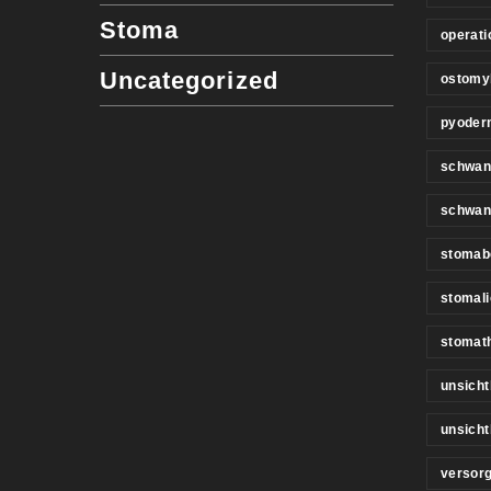
Stoma
operati
Uncategorized
ostomy
pyoder
schwan
schwan
stomab
stomali
stomat
unsicht
unsich
versor