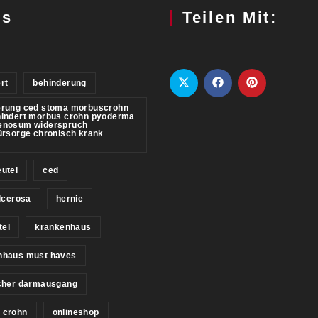
gs
Teilen Mit:
rt
behinderung
erung ced stoma morbuscrohn
hindert morbus crohn pyoderma
enosum widerspruch
ürsorge chronisch krank
utel
ced
ulcerosa
hernie
tel
krankenhaus
nhaus must haves
icher darmausgang
 crohn
onlineshop