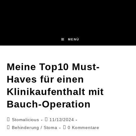
Zum
Inhalt
springen
MENÜ
Meine Top10 Must-
Haves für einen
Klinikaufenthalt mit
Bauch-Operation
Beitrags-
Beitrag
Stomalicious
11/12/2024
Autor:
veröffentlicht:
Beitrags-
Beitrags-
Behinderung
/
Stoma
0 Kommentare
Kategorie:
Kommentare: