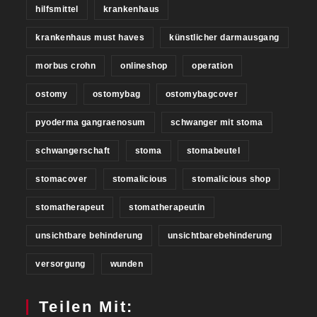
hilfsmittel
krankenhaus
krankenhaus must haves
künstlicher darmausgang
morbus crohn
onlineshop
operation
ostomy
ostomybag
ostomybagcover
pyoderma gangraenosum
schwanger mit stoma
schwangerschaft
stoma
stomabeutel
stomacover
stomalicious
stomalicious shop
stomatherapeut
stomatherapeutin
unsichtbare behinderung
unsichtbarebehinderung
versorgung
wunden
Teilen Mit: