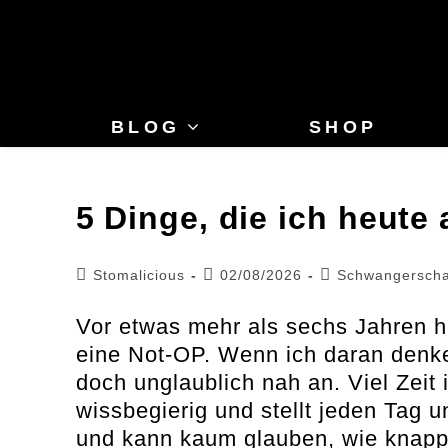
Zum
Inhalt
springen
BLOG
SHOP
5 Dinge, die ich heut
Beitrags-
Beitrag
Beitrags-
Stomalicious
02/08/2026
Schwangerscha
Autor:
veröffentlicht:
Kategorie:
Vor etwas mehr als sechs Jahren 
eine Not-OP. Wenn ich daran denke,
doch unglaublich nah an. Viel Zeit 
wissbegierig und stellt jeden Tag 
und kann kaum glauben, wie knap