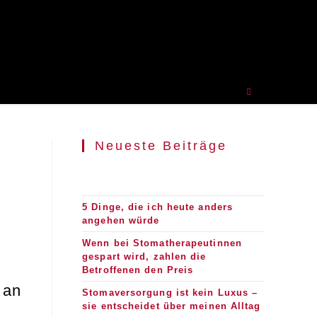
Neueste Beiträge
5 Dinge, die ich heute anders
angehen würde
Wenn bei Stomatherapeutinnen
gespart wird, zahlen die
Betroffenen den Preis
 an
Stomaversorgung ist kein Luxus –
sie entscheidet über meinen Alltag