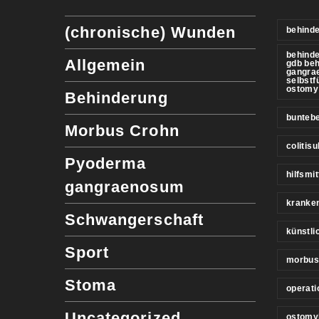
(chronische) Wunden
behinde
behind
Allgemein
gdb be
gangra
selbstf
ostomy
Behinderung
buntebe
Morbus Crohn
colitis
Pyoderma
hilfsmit
gangraenosum
kranke
Schwangerschaft
künstl
Sport
morbus
Stoma
operati
Uncategorized
ostomy