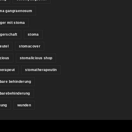
ma gangraenosum
ger mit stoma
gerschaft
stoma
eutel
stomacover
cious
stomalicious shop
herapeut
stomatherapeutin
bare behinderung
tbarebehinderung
gung
wunden