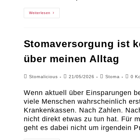
Wenn
Weiterlesen
Bei
Stomatherapeutinnen
Gespart
Wird,
Zahlen
Die
Stomaversorgung ist k
Betroffenen
Den
Preis
über meinen Alltag
Beitrags-
Beitrag
Beitrags-
Beitra
Stomalicious
21/05/2026
Stoma
0 K
Autor:
veröffentlicht:
Kategorie:
Komme
Wenn aktuell über Einsparungen bei
viele Menschen wahrscheinlich ers
Krankenkassen. Nach Zahlen. Nach 
nicht direkt etwas zu tun hat. Für 
geht es dabei nicht um irgendein 