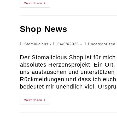
Stomaversorgung
Weiterlesen
Ist
Kein
Luxus
–
Sie
Entscheidet
Shop News
Über
Meinen
Alltag
Beitrags-
Beitrag
Beitrags-
Stomalicious
04/08/2025
Uncategorized
Autor:
veröffentlicht:
Kategorie:
Der Stomalicious Shop ist für mich 
absolutes Herzensprojekt. Ein Ort,
uns austauschen und unterstützen 
Rückmeldungen und dass ich euch e
bedeutet mir unendlich viel. Urspr
Shop
Weiterlesen
News