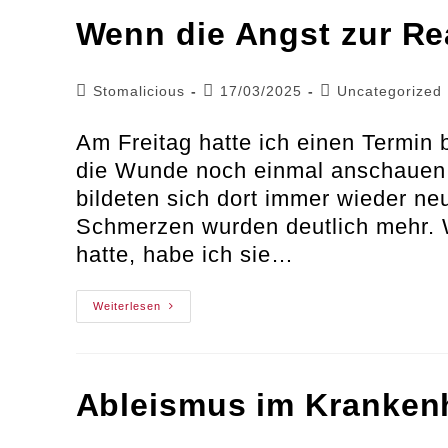
Wenn die Angst zur Rea
Beitrags-
Beitrag
Beitrags-
Stomalicious
17/03/2025
Uncategorized
Autor:
veröffentlicht:
Kategorie:
Am Freitag hatte ich einen Termin 
die Wunde noch einmal anschauen, w
bildeten sich dort immer wieder ne
Schmerzen wurden deutlich mehr. 
hatte, habe ich sie…
Wenn
Weiterlesen
Die
Angst
Zur
Realität
Wird
Ableismus im Kranken