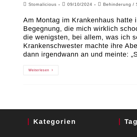
Beitrags-
Beitrag
Beitrags-
Stomalicious
09/10/2024
Behinderung
/
Autor:
veröffentlicht:
Kategorie:
Am Montag im Krankenhaus hatte i
Begegnung, die mich wirklich schoc
die wenigsten, bei allem, was ich 
Krankenschwester machte ihre Aben
dann irgendwann an und meinte: „
Ableismus
Weiterlesen
Im
Krankenhaus
Kategorien
Ta