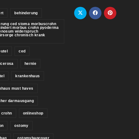
rt
behinderung
erung ced stoma morbuscrohn
hindert morbus crohn pyoderma
enosum widerspruch
ürsorge chronisch krank
utel
ced
ulcerosa
hernie
tel
krankenhaus
nhaus must haves
icher darmausgang
 crohn
onlineshop
on
ostomy
bag
ostomybagcover