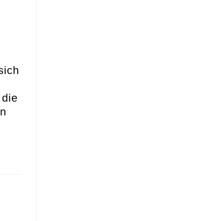
sich
 die
en