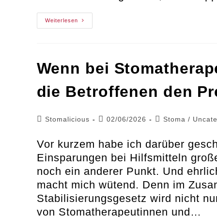
5
Weiterlesen
Dinge,
Die
Ich
Heute
Anders
Angehen
Wenn bei Stomatherape
Würde
die Betroffenen den Pr
Beitrags-
Beitrag
Beitrags-
Stomalicious
02/06/2026
Stoma
/
Uncate
Autor:
veröffentlicht:
Kategorie:
Vor kurzem habe ich darüber gesch
Einsparungen bei Hilfsmitteln groß
noch ein anderer Punkt. Und ehrlic
macht mich wütend. Denn im Zus
Stabilisierungsgesetz wird nicht nu
von Stomatherapeutinnen und…