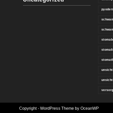
pyoder
schwan
schwan
stomab
stomali
stomat
unsicht
unsich
versor
Copyright - WordPress Theme by OceanWP