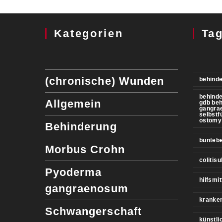
Kategorien
Ta
(chronische) Wunden
behinde
behind
Allgemein
gdb be
gangra
selbstf
ostomy
Behinderung
buntebe
Morbus Crohn
colitis
Pyoderma
hilfsmit
gangraenosum
kranke
Schwangerschaft
künstl