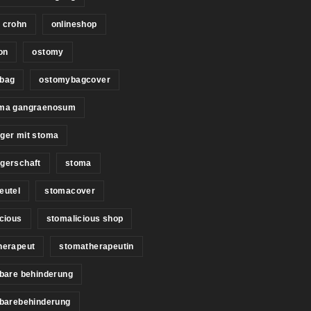
 crohn
onlineshop
on
ostomy
bag
ostomybagcover
ma gangraenosum
ger mit stoma
gerschaft
stoma
eutel
stomacover
cious
stomalicious shop
herapeut
stomatherapeutin
bare behinderung
tbarebehinderung