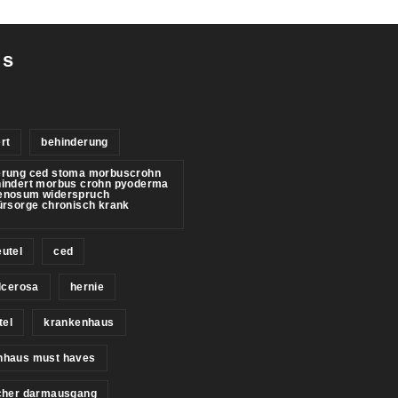
gs
rt
behinderung
erung ced stoma morbuscrohn
hindert morbus crohn pyoderma
enosum widerspruch
ürsorge chronisch krank
utel
ced
ulcerosa
hernie
tel
krankenhaus
nhaus must haves
icher darmausgang