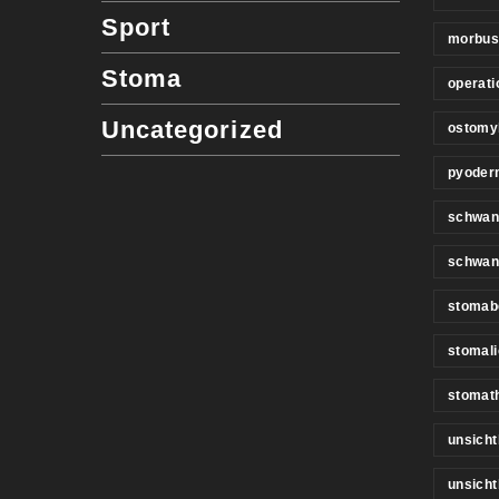
Sport
morbus
Stoma
operati
Uncategorized
ostomy
pyoder
schwan
schwan
stomab
stomali
stomat
unsicht
unsich