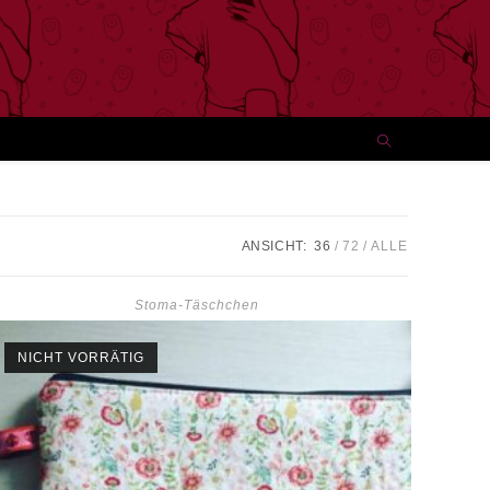
ANSICHT:
36
72
ALLE
Stoma-Täschchen
NICHT VORRÄTIG