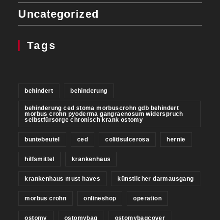
Uncategorized
Tags
behindert
behinderung
behinderung ced stoma morbuscrohn gdb behindert
morbus crohn pyoderma gangraenosum widerspruch
selbstfürsorge chronisch krank ostomy
buntebeutel
ced
colitisulcerosa
hernie
hilfsmittel
krankenhaus
krankenhaus must haves
künstlicher darmausgang
morbus crohn
onlineshop
operation
ostomy
ostomybag
ostomybagcover