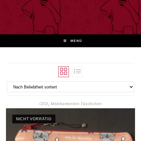
Zum
Inhalt
springen
MENÜ
CED
,
Medikamenten-Täschchen
NICHT VORRÄTIG