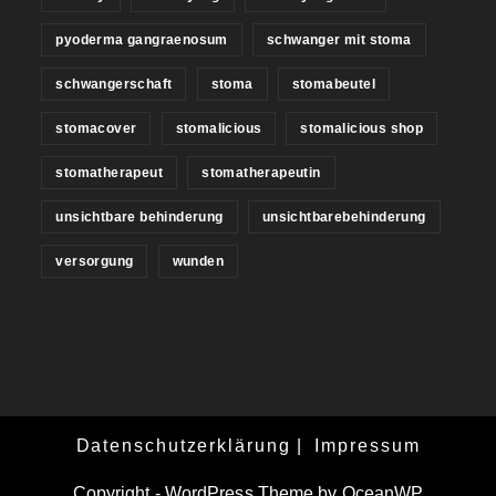
pyoderma gangraenosum
schwanger mit stoma
schwangerschaft
stoma
stomabeutel
stomacover
stomalicious
stomalicious shop
stomatherapeut
stomatherapeutin
unsichtbare behinderung
unsichtbarebehinderung
versorgung
wunden
Datenschutzerklärung
Impressum
Copyright - WordPress Theme by OceanWP