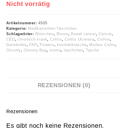
Nicht vorrätig
Artikelnummer:
4505
Kategorie:
Medikamenten-Täschchen
Schlagwörter:
Blümchen
,
Blume
,
Bowel cancer
,
Cancer
,
CED
,
chronisch krank
,
Colitis
,
Colitis Ulcerosa
,
Crohns
,
Darmkrebs
,
FAP
,
Flowers
,
kosmetiktasche
,
Morbus Crohn
,
Ostomy
,
Ostomy Bag
,
stoma
,
täschchen
,
Tasche
REZENSIONEN (0)
Rezensionen
Es gibt noch keine Rezensionen.