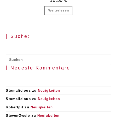
10,50
€
Weiterlesen
Suche:
Pr
Es
Neueste Kommentare
to
clo
the
se
pan
Stomalicious
zu
Neuigkeiten
Stomalicious
zu
Neuigkeiten
Robertpit
zu
Neuigkeiten
StevenOwelo
zu
Neuigkeiten