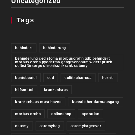
Uncategorized
Tags
behindert
behinderung
behinderung ced stoma morbuscrohn gdb behindert
morbus crohn pyoderma gangraenosum widerspruch
selbstfürsorge chronisch krank ostomy
buntebeutel
ced
colitisulcerosa
hernie
hilfsmittel
krankenhaus
krankenhaus must haves
künstlicher darmausgang
morbus crohn
onlineshop
operation
ostomy
ostomybag
ostomybagcover