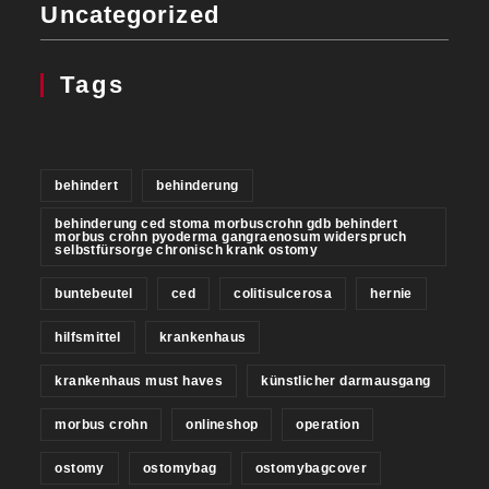
Uncategorized
Tags
behindert
behinderung
behinderung ced stoma morbuscrohn gdb behindert
morbus crohn pyoderma gangraenosum widerspruch
selbstfürsorge chronisch krank ostomy
buntebeutel
ced
colitisulcerosa
hernie
hilfsmittel
krankenhaus
krankenhaus must haves
künstlicher darmausgang
morbus crohn
onlineshop
operation
ostomy
ostomybag
ostomybagcover