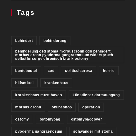
Tags
behindert
behinderung
behinderung ced stoma morbuscrohn gdb behindert
morbus crohn pyoderma gangraenosum widerspruch
selbstfürsorge chronisch krank ostomy
buntebeutel
ced
colitisulcerosa
hernie
hilfsmittel
krankenhaus
krankenhaus must haves
künstlicher darmausgang
morbus crohn
onlineshop
operation
ostomy
ostomybag
ostomybagcover
pyoderma gangraenosum
schwanger mit stoma