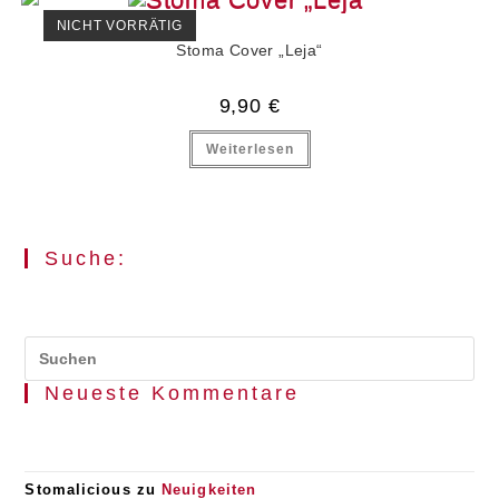
NICHT VORRÄTIG
Stoma Cover „Leja“
9,90
€
Weiterlesen
Suche:
Pr
Es
Neueste Kommentare
to
clo
the
se
pan
Stomalicious
zu
Neuigkeiten