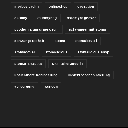
morbus crohn
onlineshop
operation
ostomy
ostomybag
ostomybagcover
pyoderma gangraenosum
schwanger mit stoma
schwangerschaft
stoma
stomabeutel
stomacover
stomalicious
stomalicious shop
stomatherapeut
stomatherapeutin
unsichtbare behinderung
unsichtbarebehinderung
versorgung
wunden