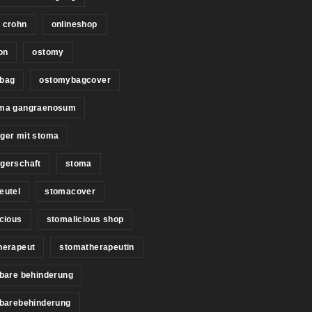
 crohn
onlineshop
on
ostomy
bag
ostomybagcover
ma gangraenosum
ger mit stoma
gerschaft
stoma
eutel
stomacover
cious
stomalicious shop
herapeut
stomatherapeutin
bare behinderung
tbarebehinderung