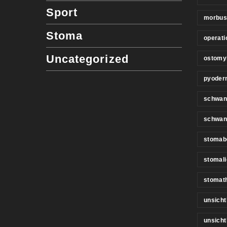
Sport
morbus
Stoma
operati
Uncategorized
ostomy
pyoder
schwan
schwan
stomab
stomali
stomat
unsicht
unsich