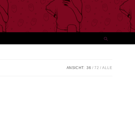
ANSICHT:
36
72
ALLE