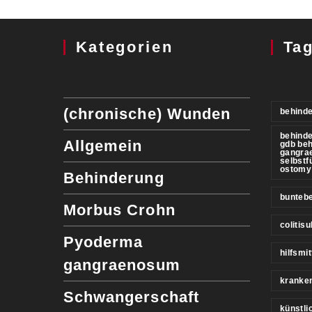
Kategorien
Ta
(chronische) Wunden
behinde
behind
Allgemein
gdb be
gangra
selbstf
ostomy
Behinderung
buntebe
Morbus Crohn
colitis
Pyoderma
hilfsmit
gangraenosum
kranke
Schwangerschaft
künstl