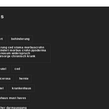
gs
rt
behinderung
erung ced stoma morbuscrohn
hindert morbus crohn pyoderma
enosum widerspruch
ürsorge chronisch krank
utel
ced
ulcerosa
hernie
tel
krankenhaus
nhaus must haves
icher darmausgang