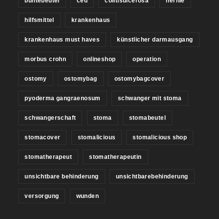
buntebeutel
ced
colitisulcerosa
hernie
hilfsmittel
krankenhaus
krankenhaus must haves
künstlicher darmausgang
morbus crohn
onlineshop
operation
ostomy
ostomybag
ostomybagcover
pyoderma gangraenosum
schwanger mit stoma
schwangerschaft
stoma
stomabeutel
stomacover
stomalicious
stomalicious shop
stomatherapeut
stomatherapeutin
unsichtbare behinderung
unsichtbarebehinderung
versorgung
wunden