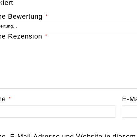
iert
ne Bewertung
*
ne Rezension
*
me
E-M
*
e, E-Mail-Adresse und Website in diesem