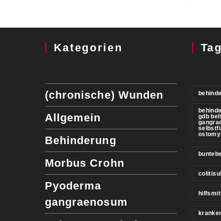
Kategorien
Ta
(chronische) Wunden
behinde
behind
Allgemein
gdb be
gangra
selbstf
ostomy
Behinderung
buntebe
Morbus Crohn
colitis
Pyoderma
hilfsmit
gangraenosum
kranke