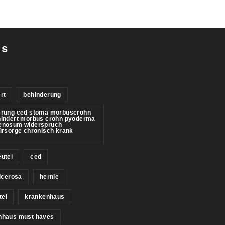
gs
rt
behinderung
erung ced stoma morbuscrohn
hindert morbus crohn pyoderma
enosum widerspruch
ürsorge chronisch krank
utel
ced
ulcerosa
hernie
tel
krankenhaus
nhaus must haves