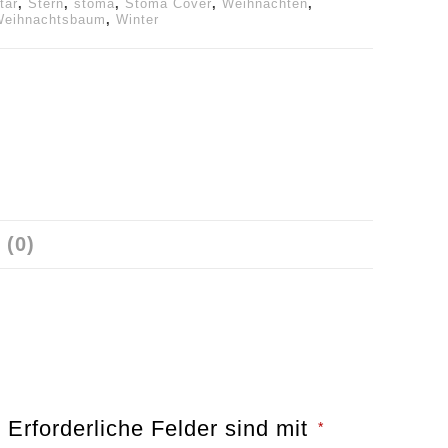
tar
,
Stern
,
stoma
,
Stoma Cover
,
Weihnachten
,
Weihnachtsbaum
,
Winter
(0)
.
Erforderliche Felder sind mit
*