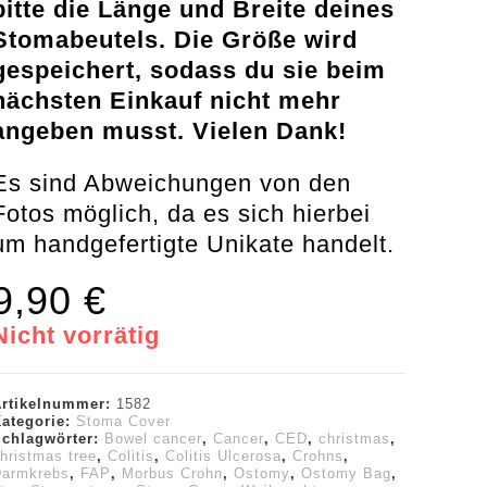
bitte die Länge und Breite deines
Stomabeutels. Die Größe wird
gespeichert, sodass du sie beim
nächsten Einkauf nicht mehr
angeben musst. Vielen Dank!
Es sind Abweichungen von den
Fotos möglich, da es sich hierbei
um handgefertigte Unikate handelt.
9,90
€
Nicht vorrätig
Artikelnummer:
1582
Kategorie:
Stoma Cover
Schlagwörter:
Bowel cancer
,
Cancer
,
CED
,
christmas
,
hristmas tree
,
Colitis
,
Colitis Ulcerosa
,
Crohns
,
Darmkrebs
,
FAP
,
Morbus Crohn
,
Ostomy
,
Ostomy Bag
,