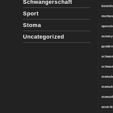
Schwangerschaft
künstl
Sport
morbus
Stoma
operati
Uncategorized
ostomy
pyoder
schwan
schwan
stomab
stomali
stomat
unsicht