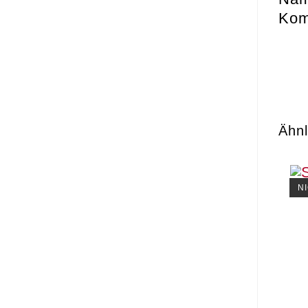
Kom
Ähnl
N