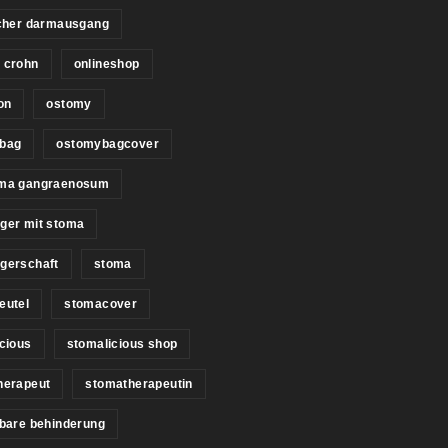
icher darmausgang
 crohn
onlineshop
on
ostomy
bag
ostomybagcover
ma gangraenosum
ger mit stoma
gerschaft
stoma
eutel
stomacover
cious
stomalicious shop
herapeut
stomatherapeutin
bare behinderung