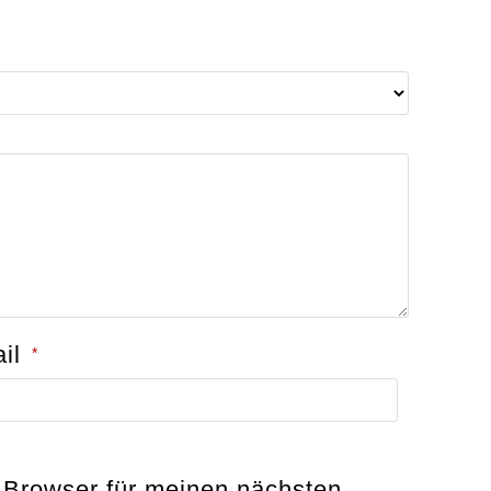
ail
*
 Browser für meinen nächsten