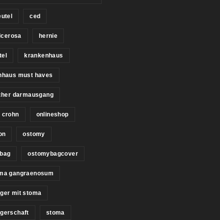
utel
ced
ulcerosa
hernie
tel
krankenhaus
nhaus must haves
icher darmausgang
 crohn
onlineshop
on
ostomy
bag
ostomybagcover
ma gangraenosum
ger mit stoma
gerschaft
stoma