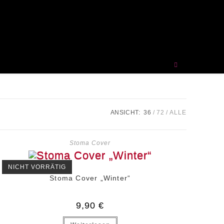
ANSICHT:
36
72
ALLE
Stoma Cover
NICHT VORRÄTIG
Stoma Cover „Winter“
9,90
€