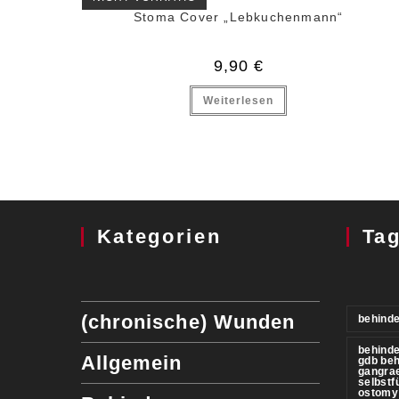
Stoma Cover „Lebkuchenmann“
9,90
€
Weiterlesen
Kategorien
Ta
(chronische) Wunden
behinde
behind
Allgemein
gdb be
gangra
selbstf
ostomy