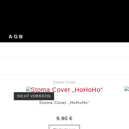
AGB
Stoma Cover
NICHT VORRÄTIG
Stoma Cover „HoHoHo“
9,90
€