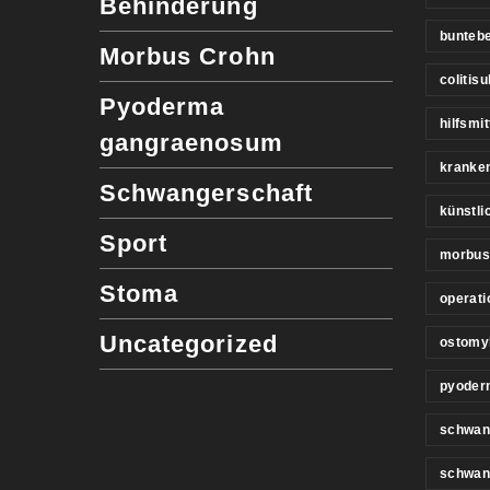
Behinderung
buntebe
Morbus Crohn
colitis
Pyoderma
hilfsmit
gangraenosum
kranke
Schwangerschaft
künstl
Sport
morbus
Stoma
operati
Uncategorized
ostomy
pyoder
schwan
schwan