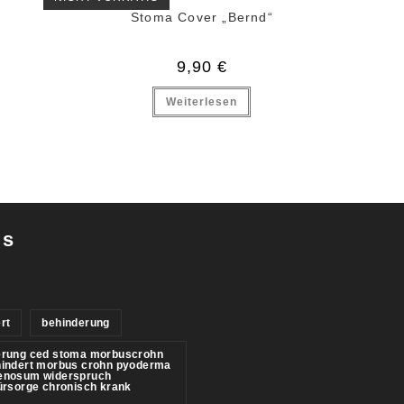
Stoma Cover „Bernd“
9,90
€
Weiterlesen
gs
rt
behinderung
erung ced stoma morbuscrohn
hindert morbus crohn pyoderma
enosum widerspruch
ürsorge chronisch krank