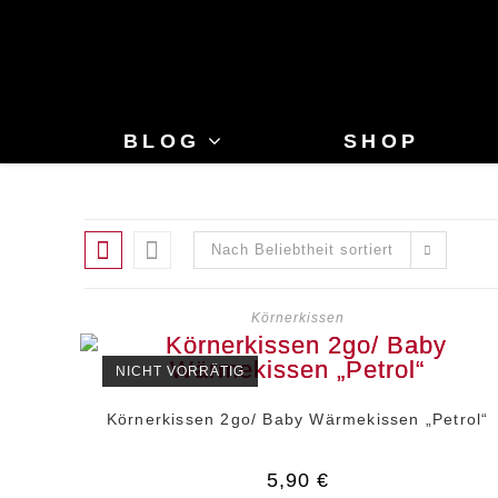
Zum
Inhalt
springen
BLOG
SHOP
Nach Beliebtheit sortiert
Körnerkissen
NICHT VORRÄTIG
Körnerkissen 2go/ Baby Wärmekissen „Petrol“
5,90
€