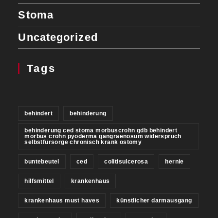
Stoma
Uncategorized
Tags
behindert
behinderung
behinderung ced stoma morbuscrohn gdb behindert
morbus crohn pyoderma gangraenosum widerspruch
selbstfürsorge chronisch krank ostomy
buntebeutel
ced
colitisulcerosa
hernie
hilfsmittel
krankenhaus
krankenhaus must haves
künstlicher darmausgang