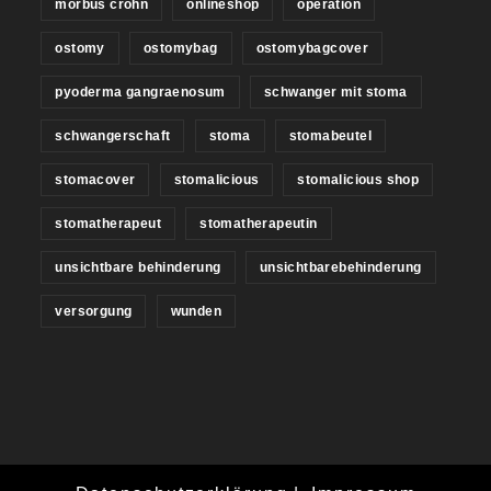
morbus crohn
onlineshop
operation
ostomy
ostomybag
ostomybagcover
pyoderma gangraenosum
schwanger mit stoma
schwangerschaft
stoma
stomabeutel
stomacover
stomalicious
stomalicious shop
stomatherapeut
stomatherapeutin
unsichtbare behinderung
unsichtbarebehinderung
versorgung
wunden