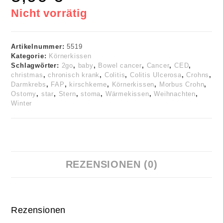
Nicht vorrätig
Artikelnummer:
5519
Kategorie:
Körnerkissen
Schlagwörter:
2go
,
baby
,
Bowel cancer
,
Cancer
,
CED
,
christmas
,
chronisch krank
,
Colitis
,
Colitis Ulcerosa
,
Crohns
,
Darmkrebs
,
FAP
,
kirschkerne
,
Körnerkissen
,
Morbus Crohn
,
Ostomy
,
star
,
Stern
,
stoma
,
Wärmekissen
,
Weihnachten
,
Winter
REZENSIONEN (0)
Rezensionen