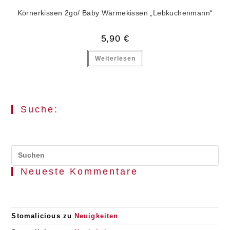
Körnerkissen 2go/ Baby Wärmekissen „Lebkuchenmann“
5,90
€
Weiterlesen
Suche:
Pr
Es
Neueste Kommentare
to
clo
the
se
pan
Stomalicious
zu
Neuigkeiten