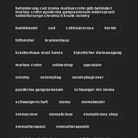
behinderung ced stoma morbuscrohn gdb behindert
morbus crohn pyoderma gangraenosum widerspruch
selbstfürsorge chronisch krank ostomy
buntebeutel
ced
colitisulcerosa
hernie
hilfsmittel
krankenhaus
krankenhaus must haves
künstlicher darmausgang
morbus crohn
onlineshop
operation
ostomy
ostomybag
ostomybagcover
pyoderma gangraenosum
schwanger mit stoma
schwangerschaft
stoma
stomabeutel
stomacover
stomalicious
stomalicious shop
stomatherapeut
stomatherapeutin