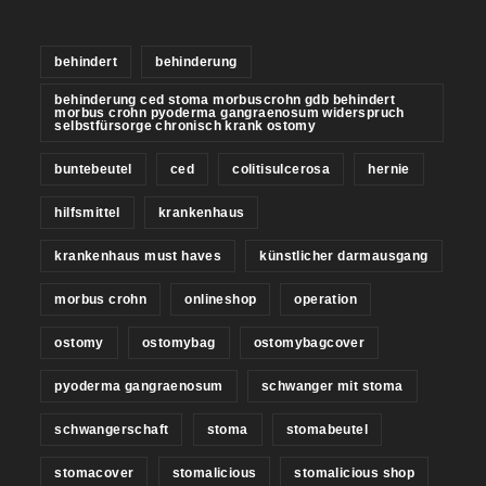
behindert
behinderung
behinderung ced stoma morbuscrohn gdb behindert
morbus crohn pyoderma gangraenosum widerspruch
selbstfürsorge chronisch krank ostomy
buntebeutel
ced
colitisulcerosa
hernie
hilfsmittel
krankenhaus
krankenhaus must haves
künstlicher darmausgang
morbus crohn
onlineshop
operation
ostomy
ostomybag
ostomybagcover
pyoderma gangraenosum
schwanger mit stoma
schwangerschaft
stoma
stomabeutel
stomacover
stomalicious
stomalicious shop