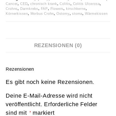
Cancer
,
CED
,
chronisch krank
,
Colitis
,
Colitis Ulcerosa
,
Crohns
,
Darmkrebs
,
FAP
,
Flowers
,
kirschkerne
,
Körnerkissen
,
Morbus Crohn
,
Ostomy
,
stoma
,
Wärmekissen
REZENSIONEN (0)
Rezensionen
Es gibt noch keine Rezensionen.
Deine E-Mail-Adresse wird nicht
veröffentlicht.
Erforderliche Felder
sind mit
markiert
*