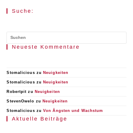
Suche:
Pr
Es
Neueste Kommentare
to
clo
the
se
pan
Stomalicious
zu
Neuigkeiten
Stomalicious
zu
Neuigkeiten
Robertpit
zu
Neuigkeiten
StevenOwelo
zu
Neuigkeiten
Stomalicious
zu
Von Ängsten und Wachstum
Aktuelle Beiträge