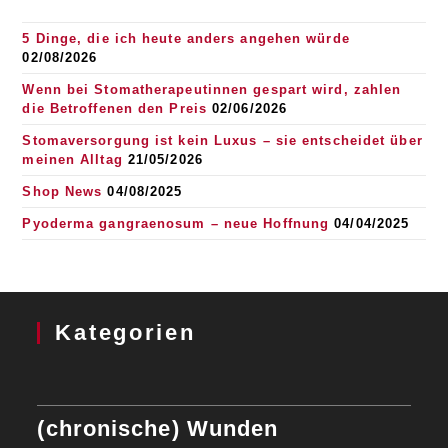
5 Dinge, die ich heute anders angehen würde
02/08/2026
Wenn bei Stomatherapeutinnen gespart wird, zahlen
die Betroffenen den Preis
02/06/2026
Stomaversorgung ist kein Luxus – sie entscheidet über
meinen Alltag
21/05/2026
Shop News
04/08/2025
Pyoderma gangraenosum – neue Hoffnung
04/04/2025
Kategorien
(chronische) Wunden