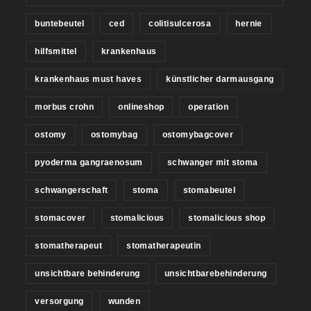
buntebeutel
ced
colitisulcerosa
hernie
hilfsmittel
krankenhaus
krankenhaus must haves
künstlicher darmausgang
morbus crohn
onlineshop
operation
ostomy
ostomybag
ostomybagcover
pyoderma gangraenosum
schwanger mit stoma
schwangerschaft
stoma
stomabeutel
stomacover
stomalicious
stomalicious shop
stomatherapeut
stomatherapeutin
unsichtbare behinderung
unsichtbarebehinderung
versorgung
wunden