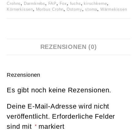
Crohns
,
Darmkrebs
,
FAP
,
Fox
,
fuchs
,
kirschkerne
,
Körnerkissen
,
Morbus Crohn
,
Ostomy
,
stoma
,
Wärmekissen
REZENSIONEN (0)
Rezensionen
Es gibt noch keine Rezensionen.
Deine E-Mail-Adresse wird nicht
veröffentlicht.
Erforderliche Felder
sind mit
markiert
*