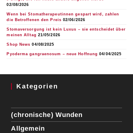
02/08/2026
Wenn bei Stomatherapeutinnen gespart wird, zahlen
die Betroffenen den Preis
02/06/2026
Stomaversorgung ist kein Luxus – sie entscheidet über
meinen Alltag
21/05/2026
Shop News
04/08/2025
Pyoderma gangraenosum – neue Hoffnung
04/04/2025
Kategorien
(chronische) Wunden
Allgemein