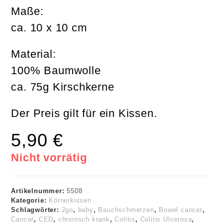
Maße:
ca. 10 x 10 cm
Material:
100% Baumwolle
ca. 75g Kirschkerne
Der Preis gilt für ein Kissen.
5,90
€
Nicht vorrätig
Artikelnummer:
5508
Kategorie:
Körnerkissen
Schlagwörter:
2go
,
baby
,
Bauchschmerzen
,
Bowel cancer
,
Cancer
,
CED
,
chronisch krank
,
Colitis
,
Colitis Ulcerosa
,