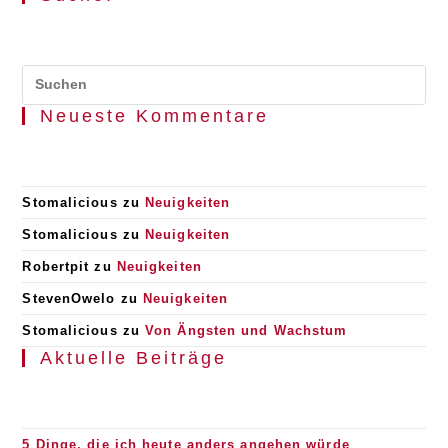
Pr
Es
Neueste Kommentare
to
clo
the
se
pan
Stomalicious
zu
Neuigkeiten
Stomalicious
zu
Neuigkeiten
Robertpit
zu
Neuigkeiten
StevenOwelo
zu
Neuigkeiten
Stomalicious
zu
Von Ängsten und Wachstum
Aktuelle Beiträge
5 Dinge, die ich heute anders angehen würde