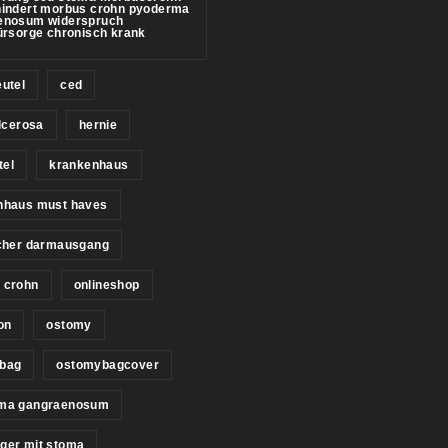
hindert morbus crohn pyoderma
enosum widerspruch
ürsorge chronisch krank
utel
ced
ulcerosa
hernie
tel
krankenhaus
nhaus must haves
icher darmausgang
 crohn
onlineshop
on
ostomy
bag
ostomybagcover
ma gangraenosum
ger mit stoma