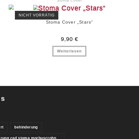
Stoma Cover
NICHT VORRÄTIG
Stoma Cover „Stars“
9,90
€
Weiterlesen
gs
rt
behinderung
erung ced stoma morbuscrohn