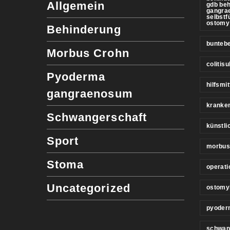
Allgemein
gdb be
gangra
selbstf
ostomy
Behinderung
buntebe
Morbus Crohn
colitis
Pyoderma
hilfsmit
gangraenosum
kranke
Schwangerschaft
künstl
Sport
morbus
Stoma
operati
Uncategorized
ostomy
pyoder
schwan