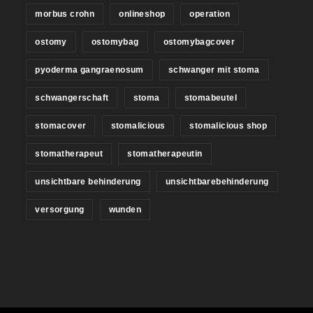
morbus crohn
onlineshop
operation
ostomy
ostomybag
ostomybagcover
pyoderma gangraenosum
schwanger mit stoma
schwangerschaft
stoma
stomabeutel
stomacover
stomalicious
stomalicious shop
stomatherapeut
stomatherapeutin
unsichtbare behinderung
unsichtbarebehinderung
versorgung
wunden