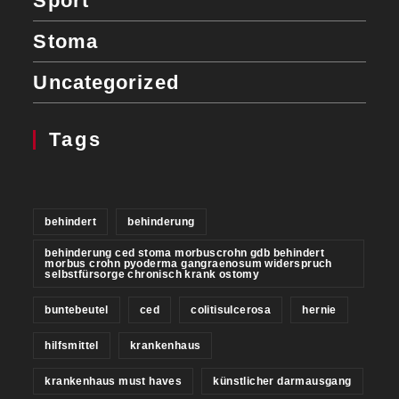
Sport
Stoma
Uncategorized
Tags
behindert
behinderung
behinderung ced stoma morbuscrohn gdb behindert
morbus crohn pyoderma gangraenosum widerspruch
selbstfürsorge chronisch krank ostomy
buntebeutel
ced
colitisulcerosa
hernie
hilfsmittel
krankenhaus
krankenhaus must haves
künstlicher darmausgang