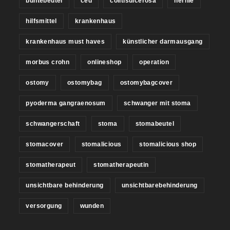
buntebeutel
ced
colitisulcerosa
hernie
hilfsmittel
krankenhaus
krankenhaus must haves
künstlicher darmausgang
morbus crohn
onlineshop
operation
ostomy
ostomybag
ostomybagcover
pyoderma gangraenosum
schwanger mit stoma
schwangerschaft
stoma
stomabeutel
stomacover
stomalicious
stomalicious shop
stomatherapeut
stomatherapeutin
unsichtbare behinderung
unsichtbarebehinderung
versorgung
wunden