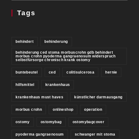
Tags
behindert
behinderung
behinderung ced stoma morbuscrohn gdb behindert
morbus crohn pyoderma gangraenosum widerspruch
selbstfürsorge chronisch krank ostomy
buntebeutel
ced
colitisulcerosa
hernie
hilfsmittel
krankenhaus
krankenhaus must haves
künstlicher darmausgang
morbus crohn
onlineshop
operation
ostomy
ostomybag
ostomybagcover
pyoderma gangraenosum
schwanger mit stoma