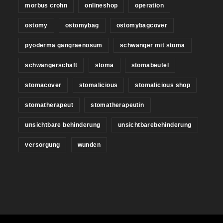
morbus crohn
onlineshop
operation
ostomy
ostomybag
ostomybagcover
pyoderma gangraenosum
schwanger mit stoma
schwangerschaft
stoma
stomabeutel
stomacover
stomalicious
stomalicious shop
stomatherapeut
stomatherapeutin
unsichtbare behinderung
unsichtbarebehinderung
versorgung
wunden