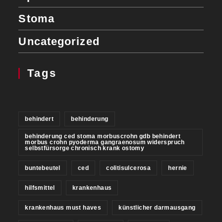
Stoma
Uncategorized
Tags
behindert
behinderung
behinderung ced stoma morbuscrohn gdb behindert
morbus crohn pyoderma gangraenosum widerspruch
selbstfürsorge chronisch krank ostomy
buntebeutel
ced
colitisulcerosa
hernie
hilfsmittel
krankenhaus
krankenhaus must haves
künstlicher darmausgang