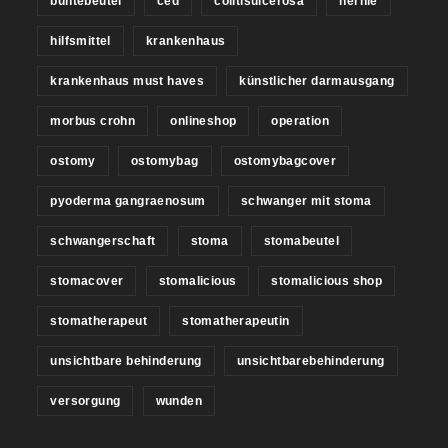
buntebeutel
ced
colitisulcerosa
hernie
hilfsmittel
krankenhaus
krankenhaus must haves
künstlicher darmausgang
morbus crohn
onlineshop
operation
ostomy
ostomybag
ostomybagcover
pyoderma gangraenosum
schwanger mit stoma
schwangerschaft
stoma
stomabeutel
stomacover
stomalicious
stomalicious shop
stomatherapeut
stomatherapeutin
unsichtbare behinderung
unsichtbarebehinderung
versorgung
wunden