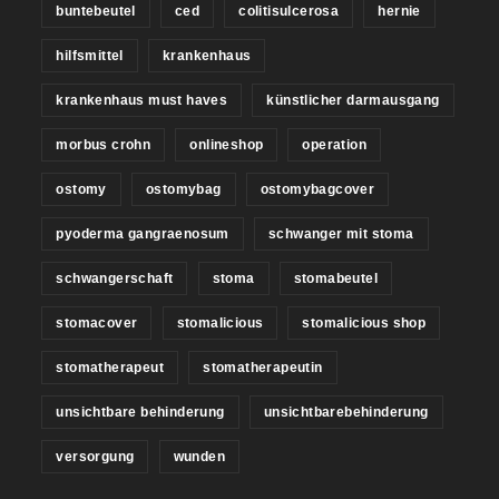
buntebeutel
ced
colitisulcerosa
hernie
hilfsmittel
krankenhaus
krankenhaus must haves
künstlicher darmausgang
morbus crohn
onlineshop
operation
ostomy
ostomybag
ostomybagcover
pyoderma gangraenosum
schwanger mit stoma
schwangerschaft
stoma
stomabeutel
stomacover
stomalicious
stomalicious shop
stomatherapeut
stomatherapeutin
unsichtbare behinderung
unsichtbarebehinderung
versorgung
wunden