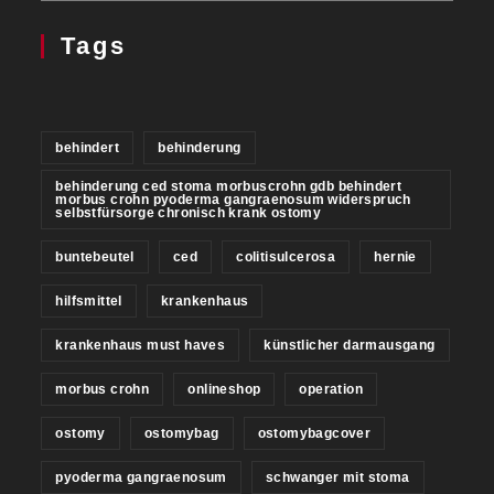
Tags
behindert
behinderung
behinderung ced stoma morbuscrohn gdb behindert
morbus crohn pyoderma gangraenosum widerspruch
selbstfürsorge chronisch krank ostomy
buntebeutel
ced
colitisulcerosa
hernie
hilfsmittel
krankenhaus
krankenhaus must haves
künstlicher darmausgang
morbus crohn
onlineshop
operation
ostomy
ostomybag
ostomybagcover
pyoderma gangraenosum
schwanger mit stoma