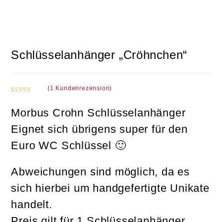
Schlüsselanhänger „Cröhnchen“
(
1
Kundenrezension)
Bewertet
1
mit
5.00
Morbus Crohn Schlüsselanhänger
von 5,
Eignet sich übrigens super für den
basierend
auf
Euro WC Schlüssel 🙂
Kundenbe
wertung
Abweichungen sind möglich, da es
sich hierbei um handgefertigte Unikate
handelt.
Preis gilt für 1 Schlüsselanhänger