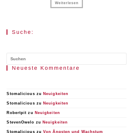
Weiterlesen
Suche:
Pr
Es
Neueste Kommentare
to
clo
the
se
pan
Stomalicious
zu
Neuigkeiten
Stomalicious
zu
Neuigkeiten
Robertpit
zu
Neuigkeiten
StevenOwelo
zu
Neuigkeiten
Stomalicious
zu
Von Ängsten und Wachstum