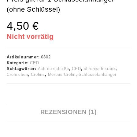
(ohne Schlüssel)
4,50
€
Nicht vorrätig
Artikelnummer:
6802
Kategorie:
CED
Schlagwörter:
Ach du scheiße
,
CED
,
chronisch krank
,
Cröhnchen
,
Crohns
,
Morbus Crohn
,
Schlüsselanhänger
REZENSIONEN (1)