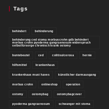
Tags
behindert
behinderung
behinderung ced stoma morbuscrohn gdb behindert
morbus crohn pyoderma gangraenosum widerspruch
selbstfürsorge chronisch krank ostomy
buntebeutel
ced
colitisulcerosa
hernie
hilfsmittel
krankenhaus
krankenhaus must haves
künstlicher darmausgang
morbus crohn
onlineshop
operation
ostomy
ostomybag
ostomybagcover
pyoderma gangraenosum
schwanger mit stoma