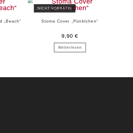
NICHT VORRÄTIG
d „Beach“
Stoma Cover „Pünktchen“
9,90
€
Weiterlesen