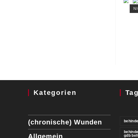
N
Kategorien
Ta
(chronische) Wunden
behinde
behind
Allgemein
gdb be