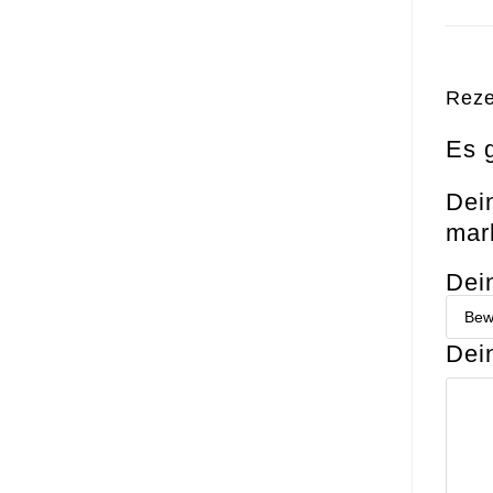
Reze
Es 
Dein
mark
Dei
Dei