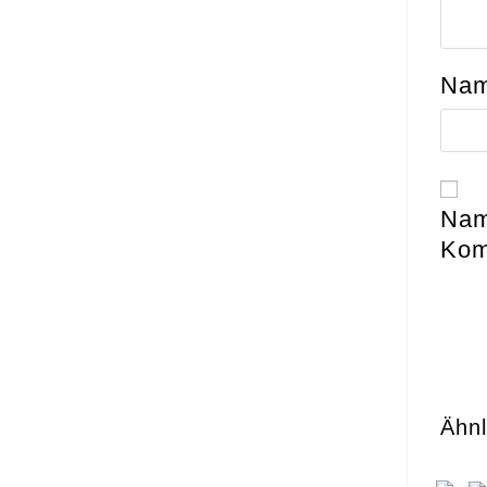
Na
Nam
Kom
Ähnl