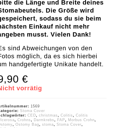
bitte die Länge und Breite deines
Stomabeutels. Die Größe wird
gespeichert, sodass du sie beim
nächsten Einkauf nicht mehr
angeben musst. Vielen Dank!
Es sind Abweichungen von den
Fotos möglich, da es sich hierbei
um handgefertigte Unikate handelt.
9,90
€
Nicht vorrätig
Artikelnummer:
1569
Kategorie:
Stoma Cover
Schlagwörter:
CED
,
christmas
,
Colitis
,
Colitis
lcerosa
,
Crohns
,
Darmkrebs
,
FAP
,
Morbus Crohn
,
Ostomy
,
Ostomy Bag
,
stoma
,
Stoma Cover
,