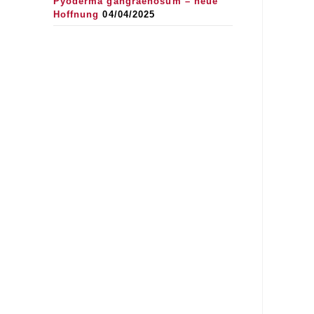
Pyoderma gangraenosum – neue
Hoffnung
04/04/2025