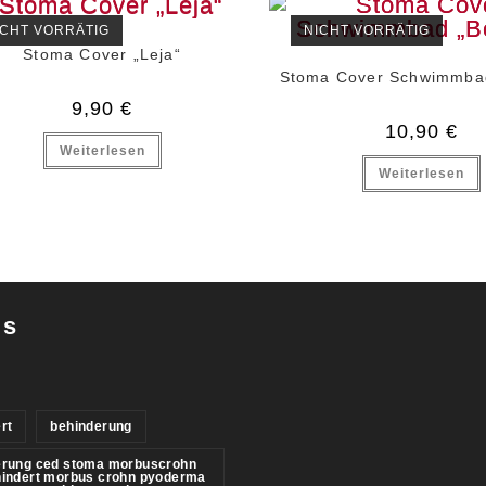
ICHT VORRÄTIG
NICHT VORRÄTIG
Stoma Cover „Leja“
Stoma Cover Schwimmba
9,90
€
10,90
€
Weiterlesen
Weiterlesen
gs
rt
behinderung
erung ced stoma morbuscrohn
hindert morbus crohn pyoderma