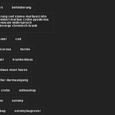
rt
behinderung
erung ced stoma morbuscrohn
hindert morbus crohn pyoderma
enosum widerspruch
ürsorge chronisch krank
utel
ced
ulcerosa
hernie
tel
krankenhaus
nhaus must haves
icher darmausgang
 crohn
onlineshop
on
ostomy
bag
ostomybagcover