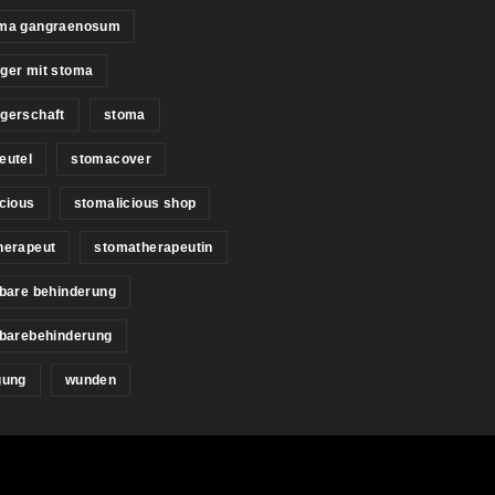
ma gangraenosum
ger mit stoma
gerschaft
stoma
eutel
stomacover
cious
stomalicious shop
herapeut
stomatherapeutin
bare behinderung
tbarebehinderung
gung
wunden