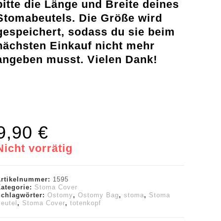
bitte die Länge und Breite deines
Stomabeutels. Die Größe wird
gespeichert, sodass du sie beim
nächsten Einkauf nicht mehr
angeben musst. Vielen Dank!
9,90
€
Nicht vorrätig
Artikelnummer:
1595
Kategorie:
Stoma Cover
Schlagwörter:
Ostomy
,
Ostomy Bag
,
stoma
,
Stoma
eutel
,
Stoma Cover
,
totenkopf