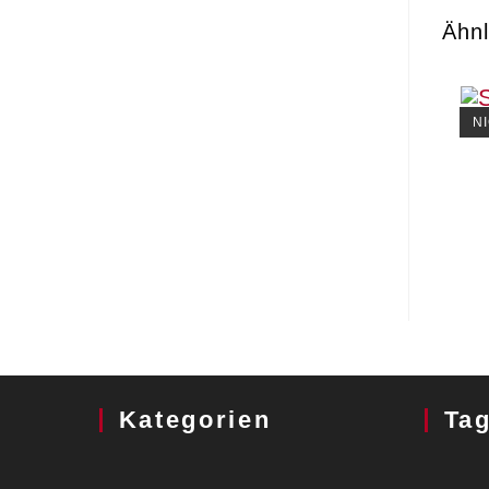
Ähnl
N
Kategorien
Ta