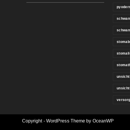
pyoder
schwan
schwan
stomab
stomali
stomat
unsicht
unsich
versor
Copyright - WordPress Theme by OceanWP