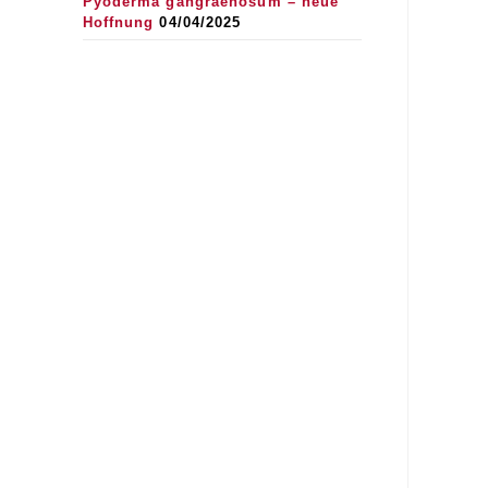
Pyoderma gangraenosum – neue
Hoffnung
04/04/2025