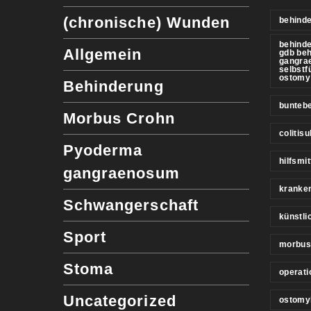
(chronische) Wunden
behinde
behind
Allgemein
gdb be
gangra
selbstf
ostomy
Behinderung
buntebe
Morbus Crohn
colitis
Pyoderma
hilfsmit
gangraenosum
kranke
Schwangerschaft
künstl
Sport
morbus
Stoma
operati
Uncategorized
ostomy