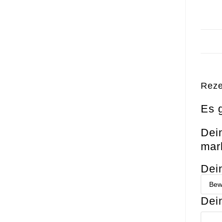
Reze
Es 
Dein
mark
Dei
Dei